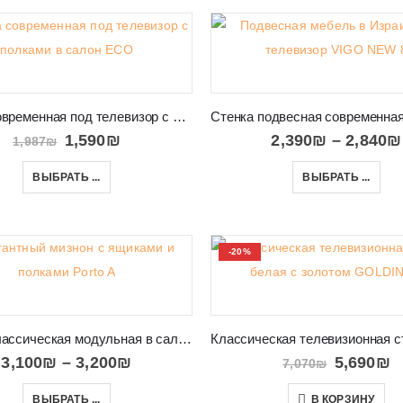
Стойка современная под телевизор с полками в салон ECO
1,590
₪
2,390
₪
–
2,840
₪
1,987
₪
ВЫБРАТЬ ...
ВЫБРАТЬ ...
-20%
Стенка классическая модульная в салон и спальню Porto A
3,100
₪
–
3,200
₪
5,690
₪
7,070
₪
ВЫБРАТЬ ...
В КОРЗИНУ