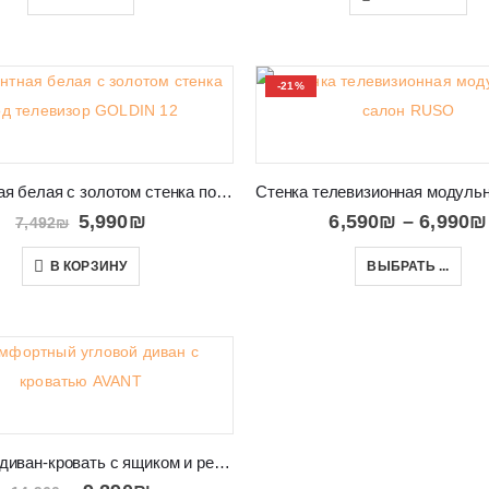
-21%
Элегантная белая с золотом стенка под телевизор GOLDIN 12
5,990
₪
6,590
₪
–
6,990
₪
7,492
₪
В КОРЗИНУ
ВЫБРАТЬ ...
Удобный диван-кровать с ящиком и регулируемыми подголовниками AVANT