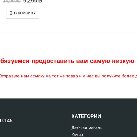
9,290
₪
14,960
₪
В КОРЗИНУ
бязуемся предоставить вам самую низкую 
тправьте нам ссылку на тот же товар и у нас вы получите более
КАТЕГОРИИ
00-145
Детская мебель
Кухни