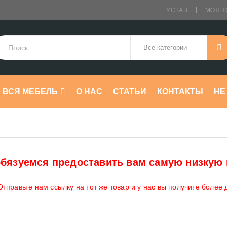
УСТАВ
МОЯ К
ВСЯ МЕБЕЛЬ
О НАС
СТАТЬИ
КОНТАКТЫ
HE
бязуемся предоставить вам самую низкую 
тправьте нам ссылку на тот же товар и у нас вы получите более