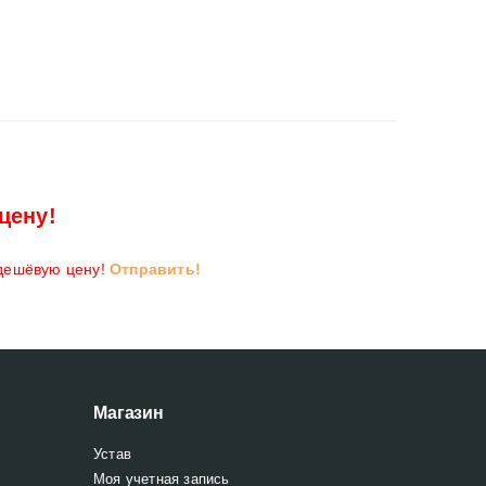
цену!
 дешёвую цену!
Отправить!
Магазин
Устав
Моя учетная запись