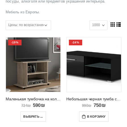
посуды, алкоголя или предметов украшения интерьера.
Мебель из Европы.
-19%
-24%
Маленькая тумбочка на колесиках под телевизор YOGI
Небольшая черная тумба с дверцей и полкой MONA 100
590
₪
750
₪
724
₪
990
₪
ВЫБРАТЬ ...
В КОРЗИНУ