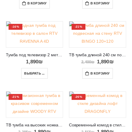
В КОРЗИНУ
В КОРЗИНУ
-16%
-21%
Тумба под телевизор 2 метра с местом для хранения RTV RAVENNA A 4D
ТВ тумба длиной 240 см подвесная на стену RTV BINGO 120+120
1,890
₪
1,890
₪
2,400
₪
ВЫБРАТЬ ...
В КОРЗИНУ
-21%
-26%
ТВ тумба на высоких ножках и местом для хранения WOODY RTV
Современный комод в стиле дизайна лофт DRAGONFLY
1,890
₪
1,890
₪