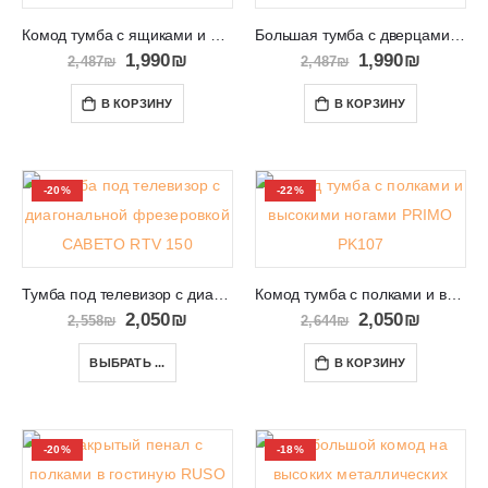
Комод тумба с ящиками и дверцами дерево с черным AURA 2D4S
Большая тумба с дверцами в салон или спальню AURA 4D
1,990
₪
1,990
₪
2,487
₪
2,487
₪
В КОРЗИНУ
В КОРЗИНУ
-20%
-22%
Тумба под телевизор с диагональной фрезеровкой CABETO RTV 150
Комод тумба с полками и высокими ногами PRIMO PK107
2,050
₪
2,050
₪
2,558
₪
2,644
₪
ВЫБРАТЬ ...
В КОРЗИНУ
-20%
-18%