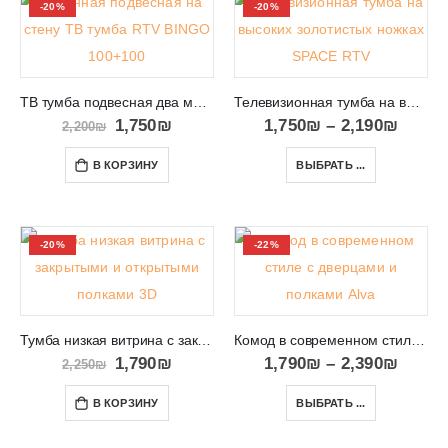
-20%
-20%
ТВ тумба подвесная два метра длиной RTV BINGO 100+100
Телевизионная тумба на высоких золотистых ножках SPACE RTV
1,750
₪
1,750
₪
–
2,190
₪
2,200
₪
В КОРЗИНУ
ВЫБРАТЬ ...
-20%
-22%
Тумба низкая витрина с закрытыми и открытыми полками 3D
Комод в современном стиле с дверцами и полками Alva
1,790
₪
1,790
₪
–
2,390
₪
2,250
₪
В КОРЗИНУ
ВЫБРАТЬ ...