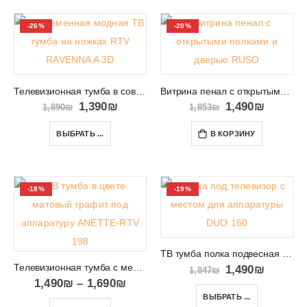
-26%
-20%
Телевизионная тумба в современном дизайне RTV RAVENNA A 3D
Витрина пенал с открытыми полками и дверью RUSO
1,390
₪
1,490
₪
1,890
₪
1,853
₪
ВЫБРАТЬ ...
В КОРЗИНУ
-18%
-19%
ТВ тумба полка подвесная с ящиками и платформой DUO 160
Телевизионная тумба с местом для ТВ приставок и консолей ANETTE-RTV 198
1,490
₪
1,847
₪
1,490
₪
–
1,690
₪
ВЫБРАТЬ ...