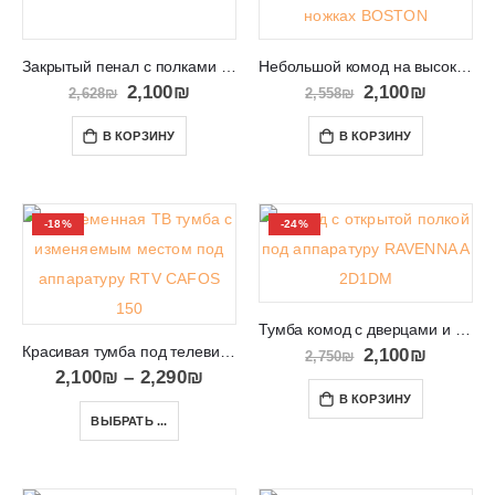
Закрытый пенал с полками в гостиную RUSO
Небольшой комод на высоких металлических ножках BOSTON 101
2,100
₪
2,100
₪
2,628
₪
2,558
₪
В КОРЗИНУ
В КОРЗИНУ
-18%
-24%
Тумба комод с дверцами и открытой полкой RAVENNA A 2D1DM
Красивая тумба под телевизор в модном дизайне с полосками RTV CAFOS 150
2,100
₪
2,750
₪
2,100
₪
–
2,290
₪
В КОРЗИНУ
ВЫБРАТЬ ...