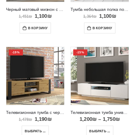
Черный матовый мизнон с дверками на стену RTV BINGO 140
Тумба небольшая полка под телевизор в салон PRIMO PRTV107
1,100
₪
1,100
₪
1,451
₪
1,364
₪
В КОРЗИНУ
В КОРЗИНУ
-19%
-15%
Телевизионная тумба с черными ножками Mondi 158
Телевизионная тумба универсальная RTV Aura 150
1,190
₪
1,200
₪
–
1,750
₪
1,478
₪
ВЫБРАТЬ ...
ВЫБРАТЬ ...