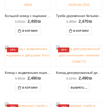
Большой комод с ящиками и полками SNOBI SB04
Тумба деревянная бельевой шкаф в квартиру DORIAN DN3
2,450
₪
2,470
₪
3,011
₪
3,390
₪
В КОРЗИНУ
В КОРЗИНУ
-19%
-20%
Комод с выдвижными ящиками и дверцами Paris 014
Комод декорированный диагональными линиями CABETO
2,490
₪
2,490
₪
3,061
₪
3,124
₪
В КОРЗИНУ
ВЫБРАТЬ ...
-20%
-19%