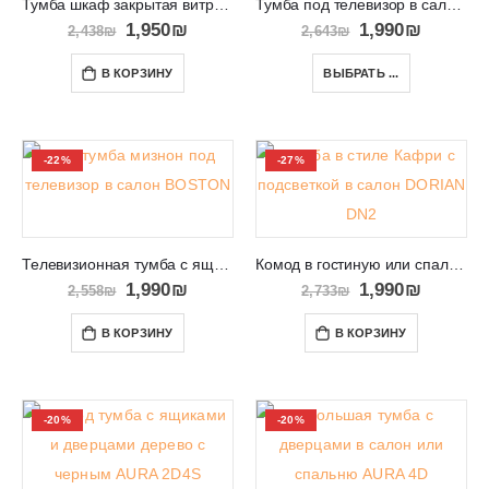
Тумба шкаф закрытая витрина на ножках Diamond KD104
Тумба под телевизор в салон Израиль IRMA
1,950
₪
1,990
₪
2,438
₪
2,643
₪
В КОРЗИНУ
ВЫБРАТЬ ...
-22%
-27%
Телевизионная тумба с ящиками и высокими ножками BOSTON 105
Комод в гостиную или спальню в деревенском стиле DORIAN DN2
1,990
₪
1,990
₪
2,558
₪
2,733
₪
В КОРЗИНУ
В КОРЗИНУ
-20%
-20%