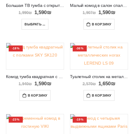
Большая ТВ тумба с открытой полкой для аппаратуры RTV ESTON
Малый комод в салон спальню или прихожую SNOBI SB02
1,590
₪
1,590
₪
1,990
₪
1,907
₪
ВЫБРАТЬ ...
В КОРЗИНУ
-18%
-36%
Комод тумба квадратная с полками SKY SK120
Туалетный столик на металлических ногах LEREND LS 09
1,590
₪
1,650
₪
1,940
₪
2,570
₪
В КОРЗИНУ
В КОРЗИНУ
-23%
-19%