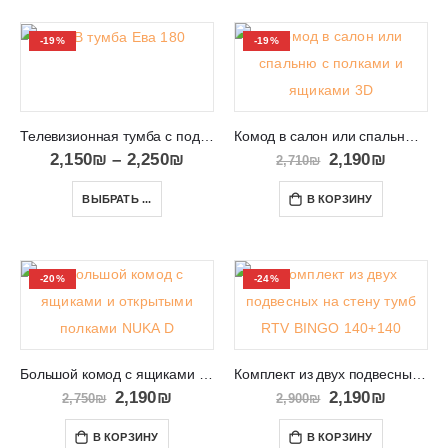
-19%
-19%
Телевизионная тумба с подставкой и местом для консолей Eva 180
Комод в салон или спальню с полками и ящиками 3D
2,150
₪
–
2,250
₪
2,190
₪
2,710
₪
ВЫБРАТЬ ...
В КОРЗИНУ
-20%
-24%
Большой комод с ящиками и открытыми полками NUKA D
Комплект из двух подвесных на стену тумб RTV BINGO 140+140
2,190
₪
2,190
₪
2,750
₪
2,900
₪
В КОРЗИНУ
В КОРЗИНУ