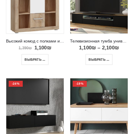
Высокий комод с полками и дверцами VIKI 03
Телевизионная тумба универсальная RTV Aura 200
1,100
₪
1,100
₪
–
2,100
₪
1,390
₪
ВЫБРАТЬ ...
ВЫБРАТЬ ...
-24%
-19%