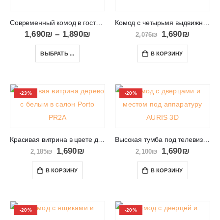
Современный комод в гостиную VIKI 01
Комод с четырьмя выдвижными ящиками Paris
1,690
₪
–
1,890
₪
1,690
₪
2,076
₪
ВЫБРАТЬ ...
В КОРЗИНУ
-23%
-20%
Красивая витрина в цвете дерево с белым в салон Porto PR2A
Высокая тумба под телевизор с полками и дверцами AURIS 3D
1,690
₪
1,690
₪
2,185
₪
2,100
₪
В КОРЗИНУ
В КОРЗИНУ
-20%
-20%