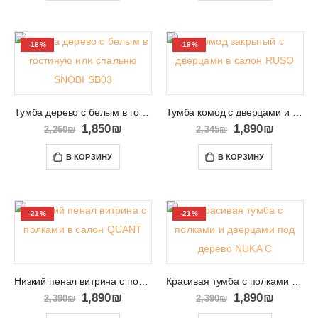
-18%
-19%
Тумба дерево с белым в гостиную или спальню SNOBI SB03
Тумба комод с дверцами и ящиком RUSO
1,850
₪
1,890
₪
2,260
₪
2,345
₪
В КОРЗИНУ
В КОРЗИНУ
-21%
-21%
Низкий пенал витрина с полками в салон QUANT 07
Красивая тумба с полками и дверцами под дерево NUKA C
1,890
₪
1,890
₪
2,390
₪
2,390
₪