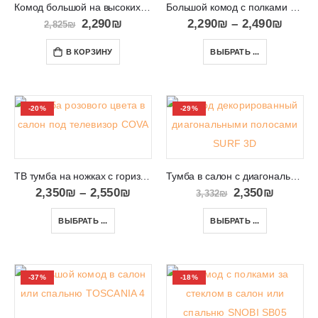
Комод большой на высоких ножках Diamond KSZ154
Большой комод с полками и ящиками SKY SK155
2,290
₪
2,290
₪
–
2,490
₪
2,825
₪
В КОРЗИНУ
ВЫБРАТЬ ...
-20%
-29%
ТВ тумба на ножках с горизонтальными линиями в гостиную COVA
Тумба в салон с диагональной фрезеровкой на дверцах SURF 3D
2,350
₪
–
2,550
₪
2,350
₪
3,332
₪
ВЫБРАТЬ ...
ВЫБРАТЬ ...
-37%
-18%