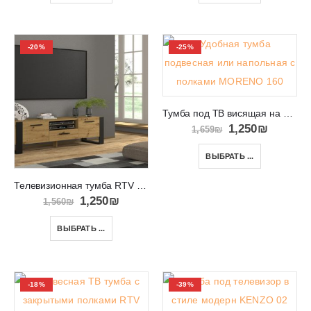
-20%
-25%
Тумба под ТВ висящая на стене или стоящая на полу MORENO 160
1,250
₪
1,659
₪
ВЫБРАТЬ ...
Телевизионная тумба RTV Nuka 160 с черными ножками
1,250
₪
1,560
₪
ВЫБРАТЬ ...
-18%
-39%