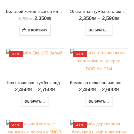
Большой комод в салон или спальню TOSCANIA 4
Элегантная тумба со стеклянными дверцами SNOBI SB05
2,350
₪
2,350
₪
–
2,590
₪
3,708
₪
В КОРЗИНУ
ВЫБРАТЬ ...
-19%
-27%
Телевизионная тумба с подставкой и местом для консолей Eva 195
Комод со стеклянными вставками на дверях DORIAN DN4
2,450
₪
–
2,750
₪
2,450
₪
–
2,600
₪
ВЫБРАТЬ ...
ВЫБРАТЬ ...
-19%
-27%