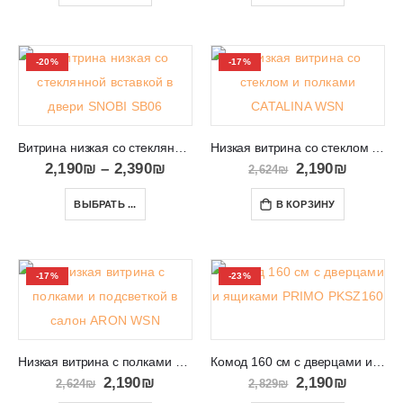
-20%
-17%
Витрина низкая со стеклянной вставкой в двери SNOBI SB06
Низкая витрина со стеклом и полками CATALINA WSN
2,190
₪
–
2,390
₪
2,190
₪
2,624
₪
ВЫБРАТЬ ...
В КОРЗИНУ
-17%
-23%
Низкая витрина с полками и подсветкой в салон ARON WSN
Комод 160 см с дверцами и ящиками PRIMO PKSZ160
2,190
₪
2,190
₪
2,624
₪
2,829
₪