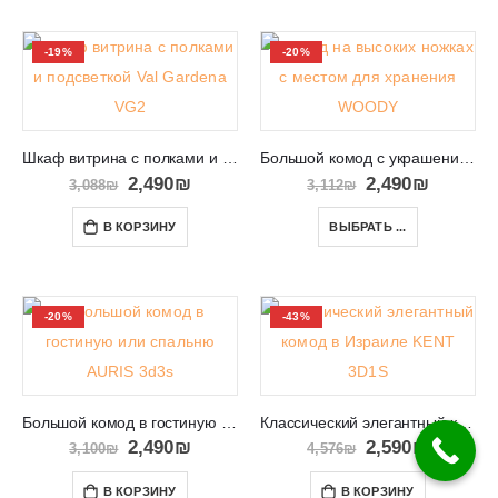
-19%
-20%
Шкаф витрина с полками и подсветкой Val Gardena VG2
Большой комод с украшением диагональными полосками WOODY
2,490
₪
2,490
₪
3,088
₪
3,112
₪
В КОРЗИНУ
ВЫБРАТЬ ...
-20%
-43%
Большой комод в гостиную или спальню AURIS 3d3s
Классический элегантный комод в Израиле KENT 3D1S
2,490
₪
2,590
₪
3,100
₪
4,576
₪
В КОРЗИНУ
В КОРЗИНУ