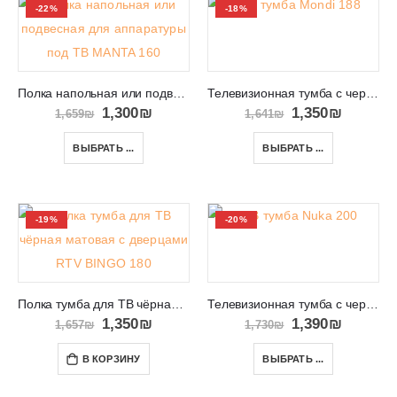
-22%
-18%
Полка напольная или подвесная для аппаратуры под ТВ MANTA 160
Телевизионная тумба с черными ножками Mondi 188
1,300
₪
1,350
₪
1,659
₪
1,641
₪
ВЫБРАТЬ ...
ВЫБРАТЬ ...
-19%
-20%
Полка тумба для ТВ чёрная матовая с дверцами RTV BINGO 180
Телевизионная тумба с черными ножками RTV Nuka 200
1,350
₪
1,390
₪
1,657
₪
1,730
₪
В КОРЗИНУ
ВЫБРАТЬ ...