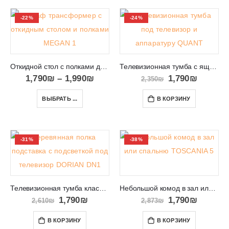
-22%
-24%
Откидной стол с полками для детей и студентов MEGAN 1
Телевизионная тумба с ящиками и местом под аппаратуру QUANT 04
1,790
₪
–
1,990
₪
1,790
₪
2,350
₪
ВЫБРАТЬ ...
В КОРЗИНУ
-31%
-38%
Телевизионная тумба классическая в салон DORIAN DN1
Небольшой комод в зал или спальню TOSCANIA 5
1,790
₪
1,790
₪
2,610
₪
2,873
₪
В КОРЗИНУ
В КОРЗИНУ