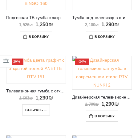
Подвесная ТВ тумба с закрытыми полками RTV BINGO 160
Тумба под телевизор в стиле модерн KENZO 02
1,250
₪
1,290
₪
1,526
₪
2,100
₪
В КОРЗИНУ
В КОРЗИНУ
-20%
-24%
Телевизионная тумба с открытой полкой и ящиками ANETTE-RTV 151
Дизайнерская телевизионная тумба в современном стиле RTV NUNKI 2
1,290
₪
1,603
₪
1,290
₪
1,700
₪
ВЫБРАТЬ ...
В КОРЗИНУ