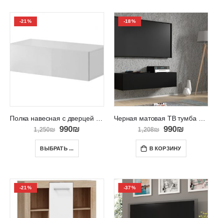
-21%
-18%
Полка навесная с дверцей и местом для хранения RTV CLANT 100
Черная матовая ТВ тумба подвесная на стену RTV BINGO 120
990
₪
990
₪
1,250
₪
1,208
₪
ВЫБРАТЬ ...
В КОРЗИНУ
-21%
-37%