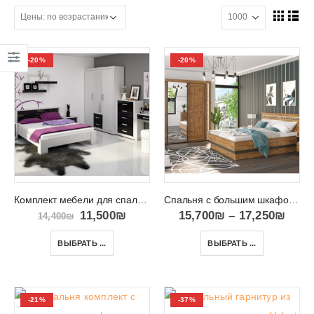
-20%
-20%
Комплект мебели для спальни Израиль VIKI
Спальня с большим шкафом и ящиком для постели DORIAN R05
11,500
₪
15,700
₪
–
17,250
₪
14,400
₪
ВЫБРАТЬ ...
ВЫБРАТЬ ...
-21%
-37%