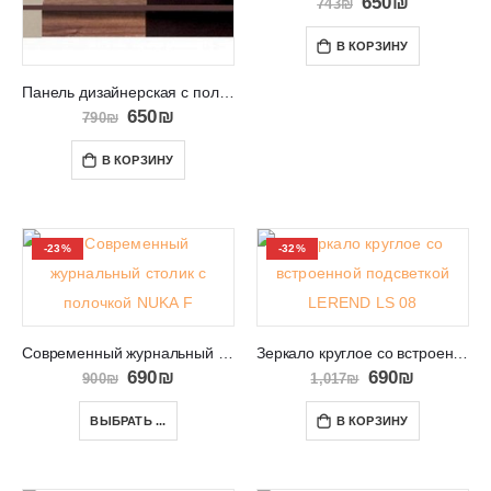
650
₪
743
₪
В КОРЗИНУ
Панель дизайнерская с полками подвесная на стену OBSESSION 09
650
₪
790
₪
В КОРЗИНУ
-23%
-32%
Современный журнальный столик с полочкой NUKA F
Зеркало круглое со встроенной подсветкой LEREND LS 08
690
₪
690
₪
900
₪
1,017
₪
ВЫБРАТЬ ...
В КОРЗИНУ