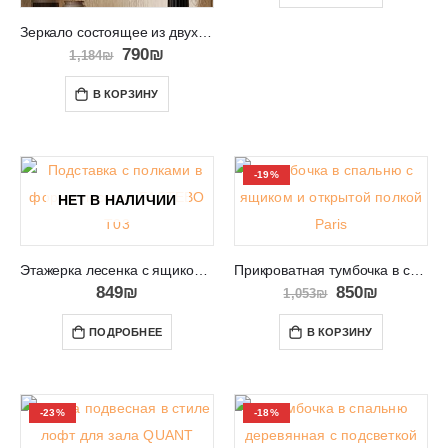
Зеркало состоящее из двух половин с подсветкой LEREND LS 07
790
₪
1,184
₪
В КОРЗИНУ
-19%
НЕТ В НАЛИЧИИ
Этажерка лесенка с ящиком FASTEBO T03
Прикроватная тумбочка в спальню темного цвета Paris
849
₪
850
₪
1,053
₪
ПОДРОБНЕЕ
В КОРЗИНУ
-23%
-18%