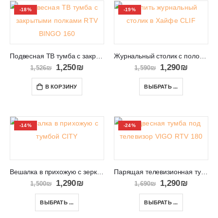
-18%
-19%
Подвесная ТВ тумба с закрытыми полками RTV BINGO 160
Журнальный столик с полочкой CLIF
1,250
₪
1,290
₪
1,526
₪
1,590
₪
В КОРЗИНУ
ВЫБРАТЬ ...
-14%
-24%
Вешалка в прихожую с зеркалом CITY
Парящая телевизионная тумба VIGO RTV 180
1,290
₪
1,290
₪
1,500
₪
1,690
₪
ВЫБРАТЬ ...
ВЫБРАТЬ ...