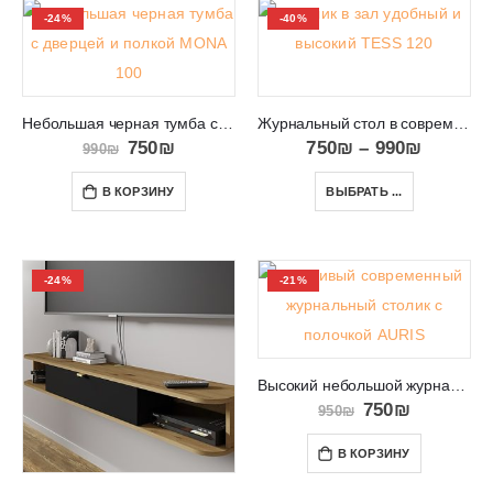
-24%
-40%
Небольшая черная тумба с дверцей и полкой MONA 100
Журнальный стол в современном дизайне и стиле TESS 120
750
₪
750
₪
–
990
₪
990
₪
В КОРЗИНУ
ВЫБРАТЬ ...
-24%
-21%
Высокий небольшой журнальный столик в салон или зал AURIS
750
₪
950
₪
В КОРЗИНУ