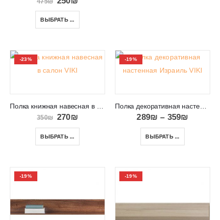
250
₪
475
₪
ВЫБРАТЬ ...
-23%
-19%
Полка книжная навесная в салон VIKI 02
Полка декоративная настенная Израиль VIKI 13
270
₪
289
₪
–
359
₪
350
₪
ВЫБРАТЬ ...
ВЫБРАТЬ ...
-19%
-19%