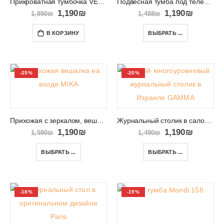
Прикроватная тумбочка VELVET 79
Подвесная тумба под телевизор VIGO RTV 140
1,190
₪
1,190
₪
1,890
₪
1,488
₪
В КОРЗИНУ
ВЫБРАТЬ ...
-25%
-20%
Прихожая с зеркалом, вешалкой и обувницей MIKA
Журнальный столик в салон с ящиком GAMMA
1,190
₪
1,190
₪
1,590
₪
1,490
₪
ВЫБРАТЬ ...
ВЫБРАТЬ ...
-18%
-19%