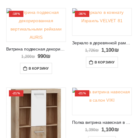
-18%
-36%
Зеркало в деревянной раме VELVET 81
Витрина подвесная декорированная вертикальными рейками AURIS
1,100
₪
1,726
₪
990
₪
1,200
₪
В КОРЗИНУ
В КОРЗИНУ
-21%
-21%
Полка витрина навесная в салон VIKI 06
1,100
₪
1,390
₪