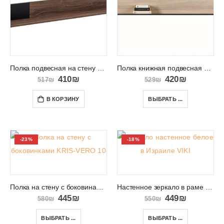
Полка подвесная на стену для книг и сувениров BOSTON 103
Полка книжная подвесная в салон TES 7
410
₪
420
₪
517
₪
529
₪
В КОРЗИНУ
ВЫБРАТЬ ...
-23%
-18%
Полка на стену с боковинами KRIS-VERO 10
Настенное зеркало в раме Израиль VIKI 09
445
₪
449
₪
580
₪
550
₪
ВЫБРАТЬ ...
ВЫБРАТЬ ...