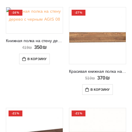
-16%
-27%
Книжная полка на стену дерево с черным AGIS 08
350
₪
419
₪
В КОРЗИНУ
Красивая книжная полка на стену в любую комнату DORIAN DN10
370
₪
510
₪
В КОРЗИНУ
-21%
-21%