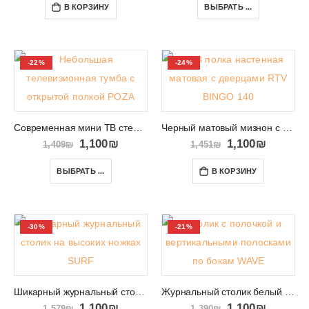
В КОРЗИНУ
ВЫБРАТЬ ...
-22%
-24%
Современная мини ТВ стенка в скандинавском стиле POZA
Черный матовый мизнон с дверками на стену RTV BINGO 140
1,100
₪
1,100
₪
1,409
₪
1,451
₪
ВЫБРАТЬ ...
В КОРЗИНУ
-30%
-21%
Шикарный журнальный столик на высоких ножках SURF
Журнальный столик белый или черный на высоких ножка WAVE
1,100
₪
1,100
₪
1,579
₪
1,390
₪