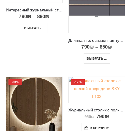
Интересный журнальный столик с ассиметричными полками Alva
790
₪
–
890
₪
ВЫБРАТЬ ...
Длинная телевизионная тумба с ящиками PORTO PR4
790
₪
–
850
₪
ВЫБРАТЬ ...
-33%
-17%
Журнальный столик с полкой посредине SKY L103
790
₪
950
₪
В КОРЗИНУ