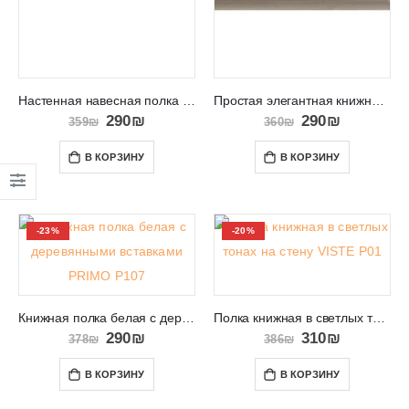
Настенная навесная полка для книг в салон и спальню KENZO
Простая элегантная книжная полка подвесная на стену ROMA 6
290
₪
290
₪
359
₪
360
₪
В КОРЗИНУ
В КОРЗИНУ
-23%
-20%
Книжная полка белая с деревянными вставками PRIMO P107
Полка книжная в светлых тонах на стену VISTE P01
290
₪
310
₪
378
₪
386
₪
В КОРЗИНУ
В КОРЗИНУ