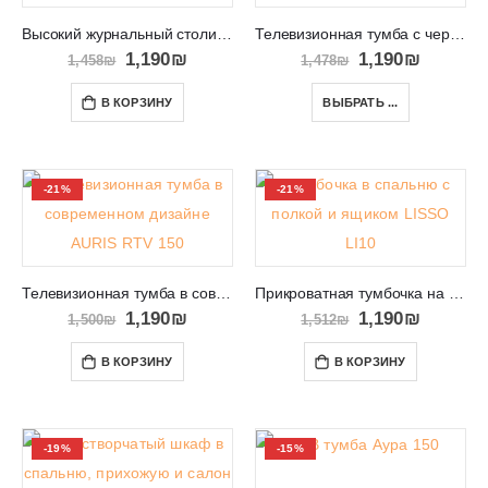
Высокий журнальный столик с ассиметричными ножками Paris
Телевизионная тумба с черными ножками Mondi 158
1,190
₪
1,190
₪
1,458
₪
1,478
₪
В КОРЗИНУ
ВЫБРАТЬ ...
-21%
-21%
Телевизионная тумба в современном дизайне AURIS RTV 150
Прикроватная тумбочка на высоких ножках LISSO LI10
1,190
₪
1,190
₪
1,500
₪
1,512
₪
В КОРЗИНУ
В КОРЗИНУ
-19%
-15%