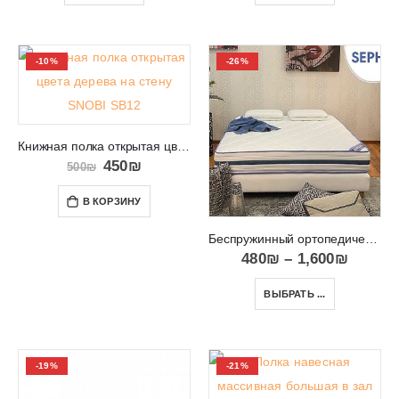
-10%
-26%
Книжная полка открытая цвета дерева на стену SNOBI SB12
450
₪
500
₪
В КОРЗИНУ
Беспружинный ортопедический матрас в спальню Sephora
480
₪
–
1,600
₪
ВЫБРАТЬ ...
-19%
-21%