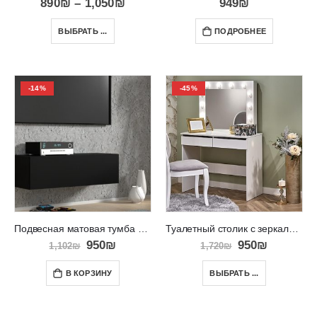
890
₪
–
1,050
₪
949
₪
ВЫБРАТЬ ...
ПОДРОБНЕЕ
-14%
-45%
Подвесная матовая тумба под телевизор RTV BINGO 100
Туалетный столик с зеркалом и подсветкой лампочками Hollywood
950
₪
950
₪
1,102
₪
1,720
₪
В КОРЗИНУ
ВЫБРАТЬ ...