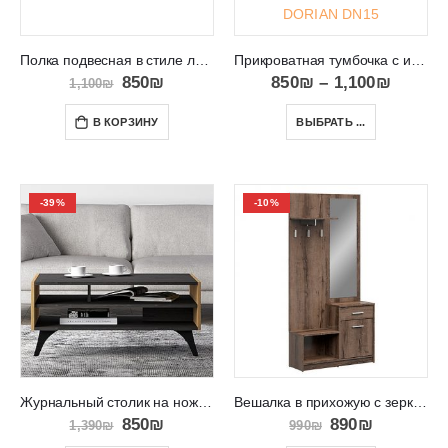
Полка подвесная в стиле лофт для зала QUANT 05
Прикроватная тумбочка с инкрустацией из дерева DORIAN DN15
850
₪
850
₪
–
1,100
₪
1,100
₪
В КОРЗИНУ
ВЫБРАТЬ ...
-39%
-10%
Журнальный столик на ножках и местом хранения TOSCANIA 7
Вешалка в прихожую с зеркалом и ящиками в Израиле Lepo
850
₪
890
₪
1,390
₪
990
₪