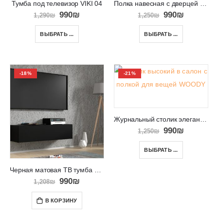
Тумба под телевизор VIKI 04
Полка навесная с дверцей и местом для хранения RTV CLANT 100
990
₪
990
₪
1,290
₪
1,250
₪
ВЫБРАТЬ ...
ВЫБРАТЬ ...
-18%
-21%
Журнальный столик элегантный на высоких ножках WOODY
990
₪
1,250
₪
ВЫБРАТЬ ...
Черная матовая ТВ тумба подвесная на стену RTV BINGO 120
990
₪
1,208
₪
В КОРЗИНУ