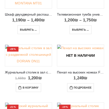
Шкаф двухдверный распашной шириной 80 см MONTANA MT01
Телевизионная тумба универсальная RTV Aura 150
1,190
₪
–
1,490
₪
1,200
₪
–
1,750
₪
ВЫБРАТЬ ...
ВЫБРАТЬ ...
-28%
НЕТ В НАЛИЧИИ
Журнальный столик в зал с раздвижной столешницей DORIAN DN11
Пенал на высоких ножках FASTEBO T02
1,200
₪
1,249
₪
1,668
₪
В КОРЗИНУ
ПОДРОБНЕЕ
-21%
-19%