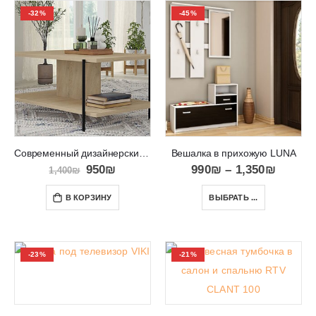
-32%
-45%
Современный дизайнерский журнальный столик DRAGONFLY
Вешалка в прихожую LUNA
950
₪
990
₪
–
1,350
₪
1,400
₪
В КОРЗИНУ
ВЫБРАТЬ ...
-23%
-21%