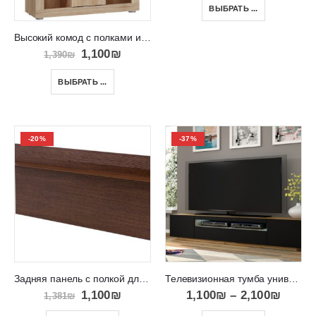
ВЫБРАТЬ ...
Высокий комод с полками и дверцами VIKI 03
1,100
₪
1,390
₪
ВЫБРАТЬ ...
-20%
-37%
Задняя панель с полкой для комплекта Paris
Телевизионная тумба универсальная RTV Aura 200
1,100
₪
1,100
₪
–
2,100
₪
1,381
₪