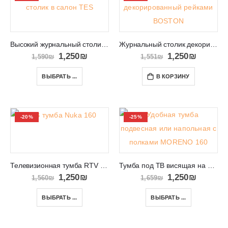
Высокий журнальный столик в салон TES 8
Журнальный столик декорированный рейками BOSTON 107
1,250
₪
1,250
₪
1,590
₪
1,551
₪
ВЫБРАТЬ ...
В КОРЗИНУ
-20%
-25%
Телевизионная тумба RTV Nuka 160 с черными ножками
Тумба под ТВ висящая на стене или стоящая на полу MORENO 160
1,250
₪
1,250
₪
1,560
₪
1,659
₪
ВЫБРАТЬ ...
ВЫБРАТЬ ...