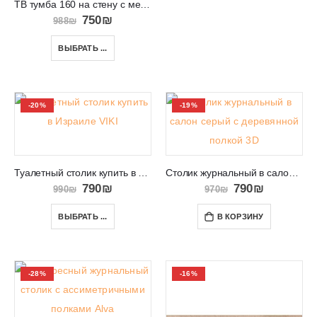
ТВ тумба 160 на стену с местом для аппаратуры ICARUS
750
₪
988
₪
ВЫБРАТЬ ...
-20%
-19%
Туалетный столик купить в Израиле VIKI 15
Столик журнальный в салон белый с деревянной полкой 3D
790
₪
790
₪
990
₪
970
₪
ВЫБРАТЬ ...
В КОРЗИНУ
-28%
-16%