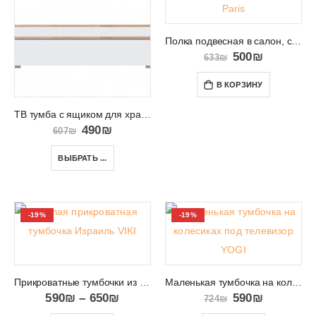
Полка подвесная в салон, спальню или кабинет Paris
500
₪
633
₪
В КОРЗИНУ
ТВ тумба с ящиком для хранения в салон PORTO PR4c
490
₪
607
₪
ВЫБРАТЬ ...
-19%
-19%
Прикроватные тумбочки из Европы в Израиле VIKI 14
Маленькая тумбочка на колесиках под телевизор YOGI
590
₪
–
650
₪
590
₪
724
₪