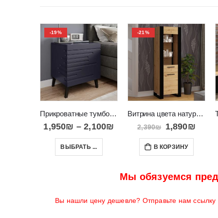
-19%
-21%
Прикроватные тумбочки в современном стиле на высоких ногах COVA
Витрина цвета натурального дерева на ножках NUKA E
1,950
₪
–
2,100
₪
1,890
₪
2,390
₪
ВЫБРАТЬ ...
В КОРЗИНУ
Мы обязуемся пред
Вы нашли цену дешевле? Отправьте нам ссылку н