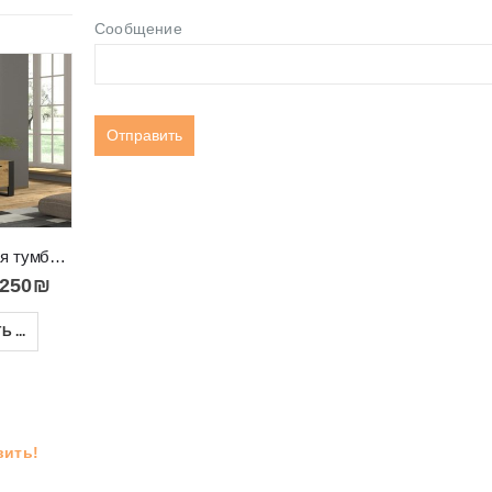
Сообщение
-22%
-21%
Телевизионная тумба RTV Nuka 160 с черными ножками
Витрина двустворчатая Польская со стеклами RUSO
Низкий пенал витрина с полками в салон QUANT 07
,250
₪
2,590
₪
–
2,850
₪
1,890
₪
2,390
₪
 ...
ВЫБРАТЬ ...
В КОРЗИНУ
вить!