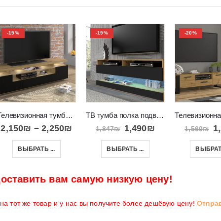
-19%
-19%
-20%
Телевизионная тумба с подставкой и местом для консолей Eva 180
ТВ тумба полка подвесная с ящиками и платформой DUO 160
2,150
₪
–
2,250
₪
1,490
₪
1
1,847
₪
1,560
₪
ВЫБРАТЬ ...
ВЫБРАТЬ ...
ВЫБРАТЬ
оставить вам самую низкую цену!
а тот же товар и у нас вы получите более дешёвую цену!
Отпра