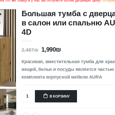
а тот же товар и у нас вы получите более дешёвую цену!
Отпра
Большая тумба с дверц
в салон или спальню A
4D
1,990
₪
2,487
₪
Красивая, вместительная тумба для хра
вещей, белья и посуды является частью
комплекта корпусной мебели AURA
В КОРЗИНУ