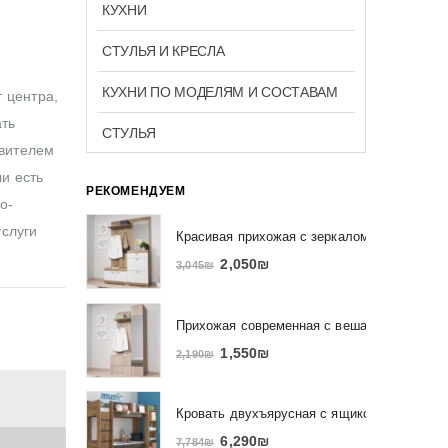
КУХНИ
СТУЛЬЯ И КРЕСЛА
КУХНИ ПО МОДЕЛЯМ И СОСТАВАМ
 центра,
ать
СТУЛЬЯ
авителем
ли есть
РЕКОМЕНДУЕМ
о-
услуги
Красивая прихожая с зеркалом и вешалко
2,050
₪
3,045
₪
Прихожая современная с вешалкой и зерк
1,550
₪
2,190
₪
Кровать двухъярусная с ящиком и полкам
6,290
₪
7,784
₪