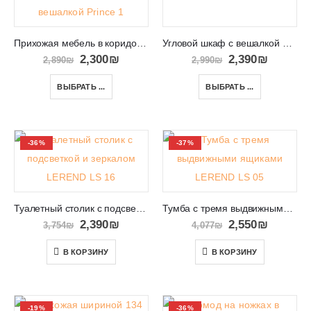
Прихожая мебель в коридор с обувницей и вешалкой Prince 1
Угловой шкаф с вешалкой и полками Nemo
2,300
₪
2,390
₪
2,890
₪
2,990
₪
ВЫБРАТЬ ...
ВЫБРАТЬ ...
-36%
-37%
Туалетный столик с подсветкой и зеркалом LEREND LS 16
Тумба с тремя выдвижными ящиками LEREND LS 05
2,390
₪
2,550
₪
3,754
₪
4,077
₪
В КОРЗИНУ
В КОРЗИНУ
-19%
-36%