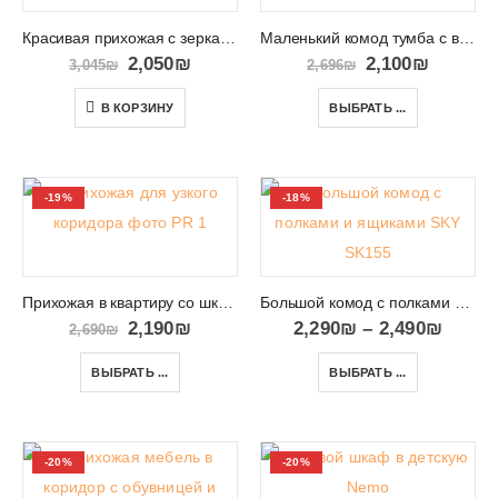
Красивая прихожая с зеркалом и вешалкой STELLA
Маленький комод тумба с выдвижными ящиками KRIS-VERO 02
2,050
₪
2,100
₪
3,045
₪
2,696
₪
В КОРЗИНУ
ВЫБРАТЬ ...
-19%
-18%
Прихожая в квартиру со шкафом, обувницей и зеркалом PR 1
Большой комод с полками и ящиками SKY SK155
2,190
₪
2,290
₪
–
2,490
₪
2,690
₪
ВЫБРАТЬ ...
ВЫБРАТЬ ...
-20%
-20%