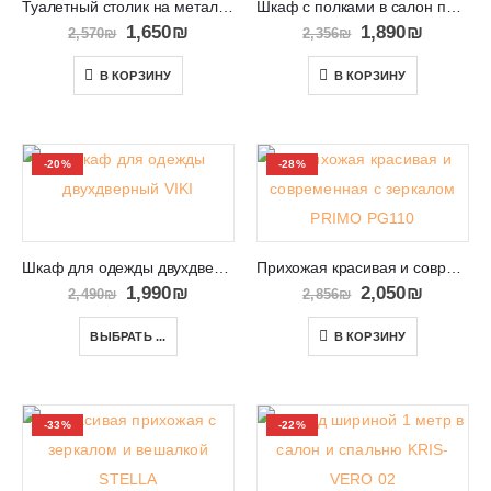
Туалетный столик на металлических ногах LEREND LS 09
Шкаф с полками в салон прихожую или спальню SNOBI SB10
1,650
₪
1,890
₪
2,570
₪
2,356
₪
В КОРЗИНУ
В КОРЗИНУ
-20%
-28%
Шкаф для одежды двухдверный VIKI 05
Прихожая красивая и современная с зеркалом PRIMO PG110
1,990
₪
2,050
₪
2,490
₪
2,856
₪
ВЫБРАТЬ ...
В КОРЗИНУ
-33%
-22%