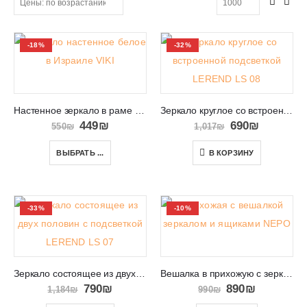
-18%
-32%
Настенное зеркало в раме Израиль VIKI 09
Зеркало круглое со встроенной подсветкой LEREND LS 08
449
₪
690
₪
550
₪
1,017
₪
ВЫБРАТЬ ...
В КОРЗИНУ
-33%
-10%
Зеркало состоящее из двух половин с подсветкой LEREND LS 07
Вешалка в прихожую с зеркалом и ящиками в Израиле Lepo
790
₪
890
₪
1,184
₪
990
₪