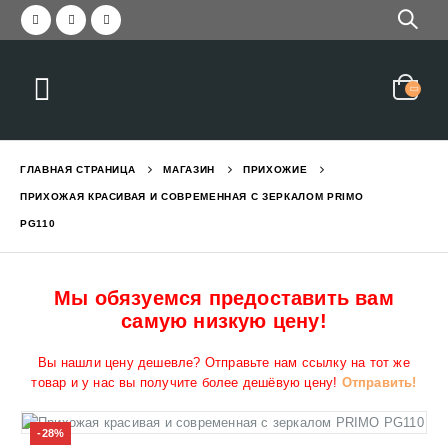
Красивая прихожая с зер
еркалом и вешалкой STELLA
2,050
₪
3,045
₪
ГЛАВНАЯ СТРАНИЦА
МАГАЗИН
ПРИХОЖИЕ
Прихожая современная с
ПРИХОЖАЯ КРАСИВАЯ И СОВРЕМЕННАЯ С ЗЕРКАЛОМ PRIMO
1,550
₪
2,190
₪
PG110
с вешалкой и зеркалом GREEN
Кровать двухъярусная с
Мы обязуемся предоставить вам
6,290
₪
7,784
₪
самую низкую цену!
Вы нашли цену дешевле? Отправьте нам ссылку на тот же
с ящиком и полками EVEREST L
товар и у нас вы получите более дешёвую цену!
Отправить!
-28%