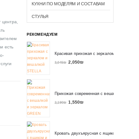
КУХНИ ПО МОДЕЛЯМ И СОСТАВАМ
СТУЛЬЯ
 центра,
ать
РЕКОМЕНДУЕМ
авителем
ли есть
Красивая прихожая с зеркалом и вешалко
о-
2,050
₪
3,045
₪
услуги
Прихожая современная с вешалкой и зерк
1,550
₪
2,190
₪
Кровать двухъярусная с ящиком и полкам