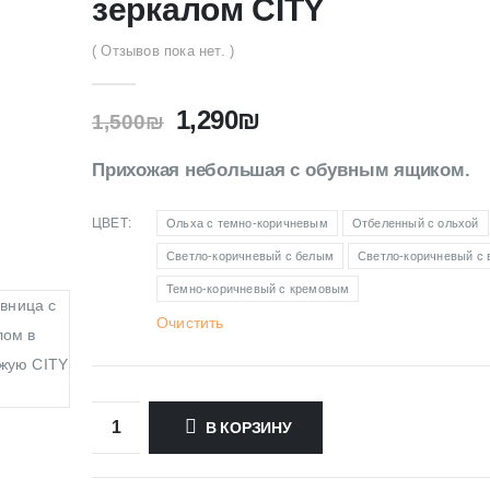
зеркалом CITY
( Отзывов пока нет. )
1,290
₪
1,500
₪
Прихожая небольшая с обувным ящиком.
ЦВЕТ
Ольха с темно-коричневым
Отбеленный с ольхой
Светло-коричневый с белым
Светло-коричневый с 
Темно-коричневый с кремовым
Очистить
В КОРЗИНУ