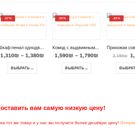
-37%
-20%
-29%
Шкаф пенал однодверный с открытыми полками Concept Pro 08
Комод с выдвижными ящиками в Израиле VIKI 08
1,310
₪
–
1,380
₪
1,590
₪
–
1,790
₪
1
2,190
₪
ВЫБРАТЬ ...
ВЫБРАТЬ ...
ВЫБРАТЬ
оставить вам самую низкую цену!
а тот же товар и у нас вы получите более дешёвую цену!
Отпра