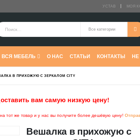
УСТАВ
МОЯ К
ВСЯ МЕБЕЛЬ
О НАС
СТАТЬИ
КОНТАКТЫ
HE
АЛКА В ПРИХОЖУЮ С ЗЕРКАЛОМ CITY
оставить вам самую низкую цену!
а тот же товар и у нас вы получите более дешёвую цену!
Отпра
Вешалка в прихожую с