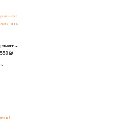
-45%
-17%
Прихожая современная с вешалкой и зеркалом GREEN
,550
₪
Вешалка в прихожую LUNA
Малый комод в салон спальню или прихожую SNOBI SB02
 ...
990
₪
–
1,350
₪
1,590
₪
1,907
₪
ВЫБРАТЬ ...
В КОРЗИНУ
вить!