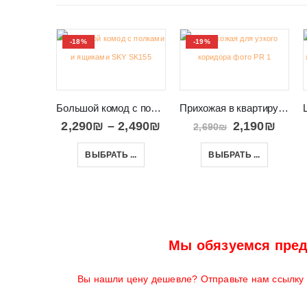
-18%
-19%
Большой комод с полками и ящиками SKY SK155
Прихожая в квартиру со шкафом, обувницей и зеркалом PR 1
2,290
₪
–
2,490
₪
2,190
₪
2,690
₪
ВЫБРАТЬ ...
ВЫБРАТЬ ...
Мы обязуемся пред
Вы нашли цену дешевле? Отправьте нам ссылку н