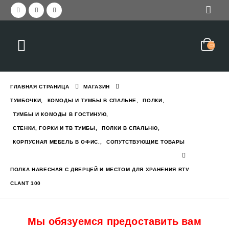
Красивая прихожая с зер
еркалом и вешалкой STELLA
2,050
₪
3,045
₪
ГЛАВНАЯ СТРАНИЦА
МАГАЗИН
Прихожая современная с
ТУМБОЧКИ
,
КОМОДЫ И ТУМБЫ В СПАЛЬНЕ
,
ПОЛКИ
,
1,550
₪
2,190
₪
ТУМБЫ И КОМОДЫ В ГОСТИНУЮ
,
с вешалкой и зеркалом GREEN
СТЕНКИ, ГОРКИ И ТВ ТУМБЫ
,
ПОЛКИ В СПАЛЬНЮ
,
КОРПУСНАЯ МЕБЕЛЬ В ОФИС.
,
СОПУТСТВУЮЩИЕ ТОВАРЫ
Кровать двухъярусная с
6,290
₪
7,784
₪
ПОЛКА НАВЕСНАЯ С ДВЕРЦЕЙ И МЕСТОМ ДЛЯ ХРАНЕНИЯ RTV
CLANT 100
с ящиком и полками EVEREST L
Мы обязуемся предоставить вам