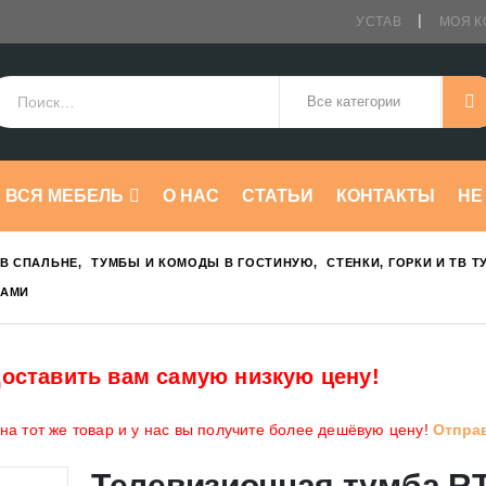
УСТАВ
МОЯ К
ВСЯ МЕБЕЛЬ
О НАС
СТАТЬИ
КОНТАКТЫ
HE
В СПАЛЬНЕ
,
ТУМБЫ И КОМОДЫ В ГОСТИНУЮ
,
СТЕНКИ, ГОРКИ И ТВ 
КАМИ
оставить вам самую низкую цену!
а тот же товар и у нас вы получите более дешёвую цену!
Отпра
Телевизионная тумба R