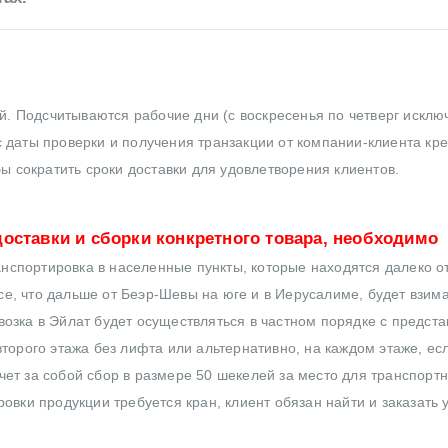
ей. Подсчитываются рабочие дни (с воскресенья по четверг исклю
 даты проверки и получения транзакции от компании-клиента кр
бы сократить сроки доставки для удовлетворения клиентов.
оставки и сборки конкретного товара, необходимо
нспортировка в населенные пункты, которые находятся далеко от
все, что дальше от Беэр-Шевы на юге и в Иерусалиме, будет взим
озка в Эйлат будет осуществляться в частном порядке с предст
торого этажа без лифта или альтернативно, на каждом этаже, ес
ет за собой сбор в размере 50 шекелей за место для транспортн
овки продукции требуется кран, клиент обязан найти и заказать 