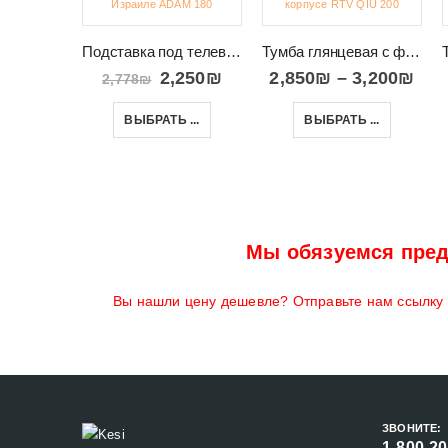
Подставка под телевизор для гостиной в Израиле ADAM 180
Тумба глянцевая с фрезеровкой на дверях и корпусе RTV QIU 200
2,250
₪
2,850
₪
–
3,200
₪
2,778
₪
ВЫБРАТЬ ...
ВЫБРАТЬ ...
Мы обязуемся пред
Вы нашли цену дешевле? Отправьте нам ссылку н
ЗВОНИТЕ:
1-800-2