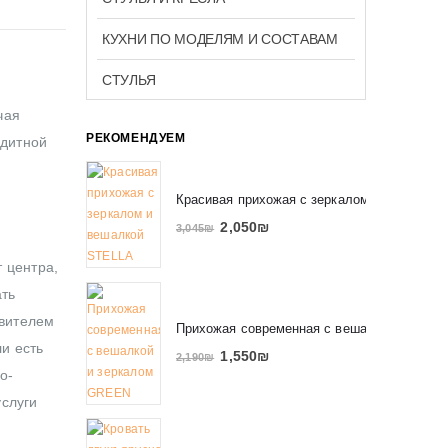
КУХНИ ПО МОДЕЛЯМ И СОСТАВАМ
СТУЛЬЯ
чая
РЕКОМЕНДУЕМ
едитной
Красивая прихожая с зеркалом и вешалко
2,050
₪
3,045
₪
 центра,
ать
авителем
Прихожая современная с вешалкой и зерк
ли есть
1,550
₪
2,190
₪
о-
услуги