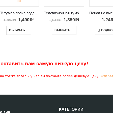
ТВ тумба полка подвесная с ящиками и платформой DUO 160
Телевизионная тумба с черными ножками Mondi 188
1,490
₪
1,350
₪
1,24
1,847
₪
1,641
₪
ВЫБРАТЬ ...
ВЫБРАТЬ ...
ПОДРО
оставить вам самую низкую цену!
а тот же товар и у нас вы получите более дешёвую цену!
Отпра
КАТЕГОРИИ
00-145