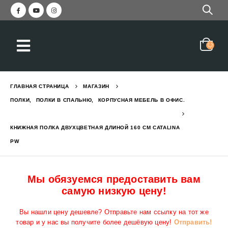
Красивая прихожая с зер
еркалом и вешалкой STELLA
2,050
₪
3,045
₪
ГЛАВНАЯ СТРАНИЦА
МАГАЗИН
Прихожая современная с
ПОЛКИ
,
ПОЛКИ В СПАЛЬНЮ
,
КОРПУСНАЯ МЕБЕЛЬ В ОФИС.
1,550
₪
2,190
₪
с вешалкой и зеркалом GREEN
КНИЖНАЯ ПОЛКА ДВУХЦВЕТНАЯ ДЛИНОЙ 160 СМ CATALINA
PW
Кровать двухъярусная с
6,290
₪
7,784
₪
Мы обязуемся предоставить вам
самую низкую цену!
с ящиком и полками EVEREST L
Вы нашли цену дешевле? Отправьте нам ссылку на тот же
товар и у нас вы получите более дешёвую цену!
Отправить!