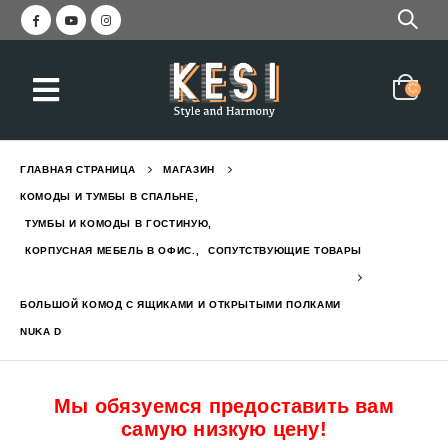
еркалом и вешалкой STELLA
Красивая прихожая с зер
2,050
₪
3,045
₪
ГЛАВНАЯ СТРАНИЦА
МАГАЗИН
с вешалкой и зеркалом GREEN
Прихожая современная с
КОМОДЫ И ТУМБЫ В СПАЛЬНЕ
,
1,550
₪
2,190
₪
ТУМБЫ И КОМОДЫ В ГОСТИНУЮ
,
КОРПУСНАЯ МЕБЕЛЬ В ОФИС.
,
СОПУТСТВУЮЩИЕ ТОВАРЫ
с ящиком и полками EVEREST L
Кровать двухъярусная с
БОЛЬШОЙ КОМОД С ЯЩИКАМИ И ОТКРЫТЫМИ ПОЛКАМИ
6,290
₪
7,784
₪
NUKA D
Мы обязуемся предоставить вам
самую низкую цену!