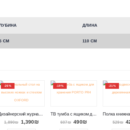
ЛУБИНА
ДЛИНА
5 СМ
110 СМ
-26%
-19%
-21%
Дизайнерский журнальный столик с ящиком и полкой OXFORD
ТВ тумба с ящиком для хранения в салон PORTO PR4c
1,390
₪
490
₪
4
1,890
₪
607
₪
529
₪