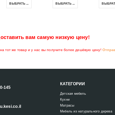
ВЫБРАТЬ ...
ВЫБРАТЬ ...
ВЫБРАТЬ
оставить вам самую низкую цену!
а тот же товар и у нас вы получите более дешёвую цену!
Отпра
КАТЕГОРИИ
00-145
Детская мебель
Кухни
Матрасы
u.kesi.co.il
Мебель из натурального дерева