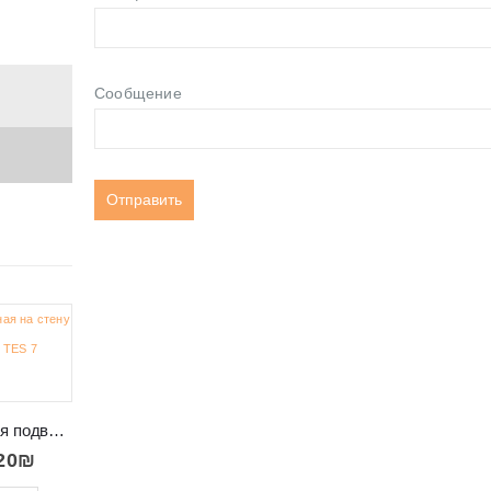
Сообщение
-11%
-37%
Полка книжная подвесная в салон TES 7
20
₪