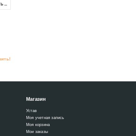
Стенка классическая модульная в салон и спальню Porto A
Телевизионная тумба в современном дизайне TOSCANIA 6
 ...
3,100
₪
–
3,200
₪
1,650
₪
2,626
₪
ВЫБРАТЬ ...
В КОРЗИНУ
вить!
Магазин
Устав
Моя учетная запись
Моя корзина
Мои заказы