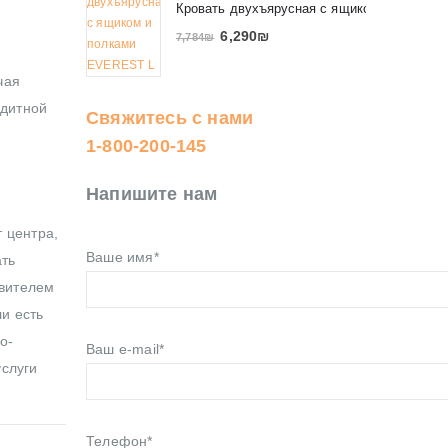
Кровать двухъярусная с ящиком и полкам
6,290
₪
7,784
₪
чая
едитной
Свяжитесь с нами
1-800-200-145
Напишите нам
 центра,
Ваше имя*
ать
авителем
ли есть
о-
Ваш e-mail*
услуги
Телефон*