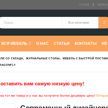
УСТАВ
МОЯ К
ВСЯ МЕБЕЛЬ
О НАС
СТАТЬИ
КОНТАКТЫ
HE
ЛИ СО СКЛАДА
,
ЖУРНАЛЬНЫЕ СТОЛЫ
,
МЕБЕЛЬ С БЫСТРОЙ ПОСТАВ
RAGONFLY
оставить вам самую низкую цену!
а тот же товар и у нас вы получите более дешёвую цену!
Отпра
Современный дизайнер