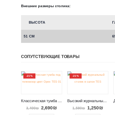
Внешние размеры столика:
ВЫСОТА
Г
51 СМ
6
СОПУТСТВУЮЩИЕ ТОВАРЫ
-21%
-21%
Классическая тумба под телевизор в Израиле TES 01
Высокий журнальный столик в салон TES 8
2,690
₪
1,250
₪
3,400
₪
1,590
₪