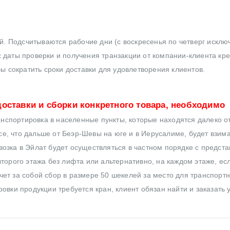
ей. Подсчитываются рабочие дни (с воскресенья по четверг исклю
 даты проверки и получения транзакции от компании-клиента кр
бы сократить сроки доставки для удовлетворения клиентов.
оставки и сборки конкретного товара, необходимо
нспортировка в населенные пункты, которые находятся далеко от
все, что дальше от Беэр-Шевы на юге и в Иерусалиме, будет взим
озка в Эйлат будет осуществляться в частном порядке с предст
торого этажа без лифта или альтернативно, на каждом этаже, ес
ет за собой сбор в размере 50 шекелей за место для транспортн
овки продукции требуется кран, клиент обязан найти и заказать 