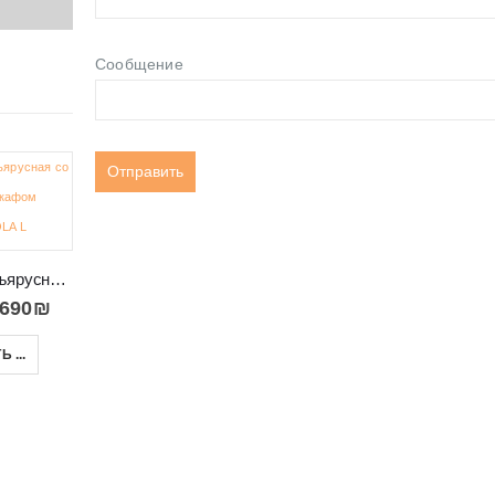
Сообщение
-23%
-50%
Кровать двухъярусная со столом и шкафом ANTRESOLA L
,690
₪
Двухъярусная кровать со встроенной сифрией и шкафом SMYK P
Шкаф кровать 120/200 трансформер к стене Concept Pro 120
 ...
6,150
₪
4,100
₪
–
6,000
₪
8,039
₪
ВЫБРАТЬ ...
ВЫБРАТЬ ...