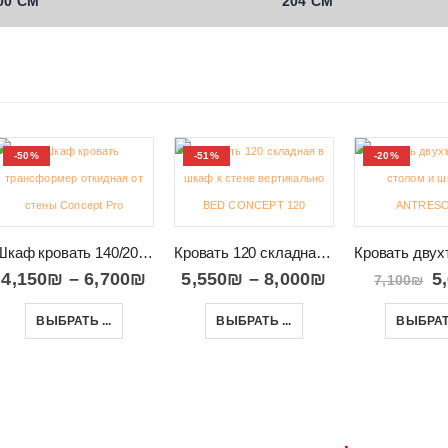
00 СМ
204 СМ
-50%
-51%
-20%
Шкаф кровать 140/200 с подъёмным механизмом Concept Pro 140
Кровать 120 складная в шкаф к стене вертикально BED CONCEPT 120
4,150
₪
–
6,700
₪
5,550
₪
–
8,000
₪
5
7,100
₪
ВЫБРАТЬ ...
ВЫБРАТЬ ...
ВЫБРАТЬ