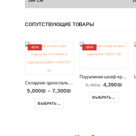
166 СМ
1
СОПУТСТВУЮЩИЕ ТОВАРЫ
-51%
-20%
Подъемная шкаф-кровать одинарная TEDDY 90
Складная односпальная кровать-шкаф с полками Bed Concept 90
4,390
₪
5,490
₪
5,000
₪
–
7,300
₪
ВЫБРАТЬ ...
ВЫБРАТЬ ...