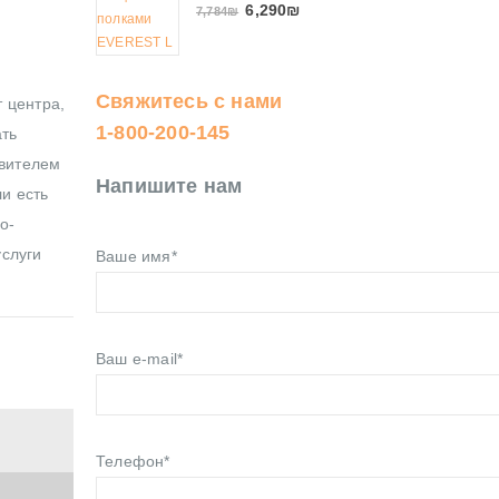
6,290
₪
7,784
₪
Свяжитесь с нами
 центра,
1-800-200-145
ать
авителем
Напишите нам
ли есть
о-
услуги
Ваше имя*
Ваш e-mail*
Телефон*