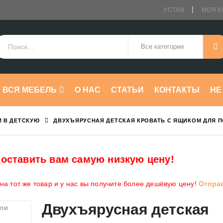
УСТАВ
МОЯ К
ВСЯ МЕБЕЛЬ
О НАС
СТАТЬИ
КОНТАКТЫ
HE
И В ДЕТСКУЮ
ДВУХЪЯРУСНАЯ ДЕТСКАЯ КРОВАТЬ С ЯЩИКОМ ДЛЯ П
оставить вам самую низкую цену!
а тот же товар и у нас вы получите более дешёвую цену!
Отпра
Двухъярусная детская