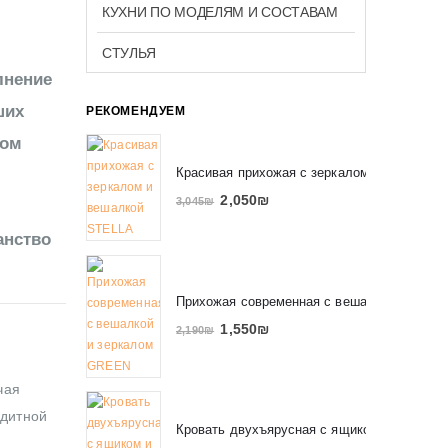
КУХНИ ПО МОДЕЛЯМ И СОСТАВАМ
СТУЛЬЯ
лнение
ших
РЕКОМЕНДУЕМ
том
Красивая прихожая с зеркалом и вешалко
2,050
₪
3,045
₪
анство
Прихожая современная с вешалкой и зерк
1,550
₪
2,190
₪
чая
едитной
Кровать двухъярусная с ящиком и полкам