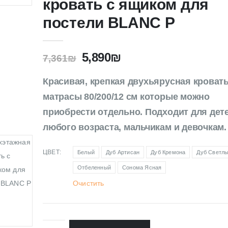
кровать с ящиком для
постели BLANC P
5,890
₪
7,361
₪
Красивая, крепкая двухьярусная кроват
матрасы 80/200/12 см которые можно
приобрести отдельно. Подходит для дет
любого возраста, мальчикам и девочкам.
ЦВЕТ
Белый
Дуб Артисан
Дуб Кремона
Дуб Светл
Отбеленный
Сонома Ясная
Очистить