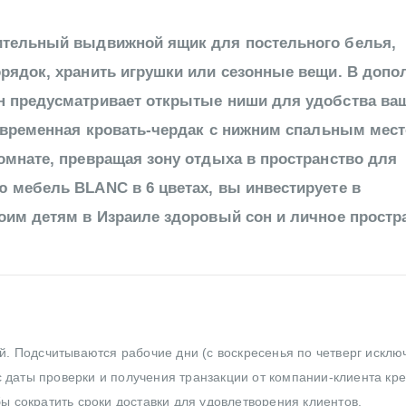
ительный выдвижной ящик для постельного белья,
рядок, хранить игрушки или сезонные вещи. В допо
н предусматривает открытые ниши для удобства ва
современная кровать-чердак с нижним спальным мес
омнате, превращая зону отдыха в пространство для
 мебель BLANC в 6 цветах, вы инвестируете в
оим детям в Израиле здоровый сон и личное простр
ей. Подсчитываются рабочие дни (с воскресенья по четверг исклю
 даты проверки и получения транзакции от компании-клиента кр
бы сократить сроки доставки для удовлетворения клиентов.