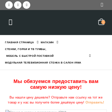
Красивая прихожая с зер
еркалом и вешалкой STELLA
2,050
₪
3,045
₪
ГЛАВНАЯ СТРАНИЦА
МАГАЗИН
Прихожая современная с
СТЕНКИ, ГОРКИ И ТВ ТУМБЫ
,
1,550
₪
2,190
₪
МЕБЕЛЬ С БЫСТРОЙ ПОСТАВКОЙ
с вешалкой и зеркалом GREEN
МОДУЛЬНАЯ ТЕЛЕВИЗИОННАЯ СТЕНКА В САЛОН IRMA
Кровать двухъярусная с
6,290
₪
7,784
₪
Мы обязуемся предоставить вам
самую низкую цену!
с ящиком и полками EVEREST L
Вы нашли цену дешевле? Отправьте нам ссылку на тот же
товар и у нас вы получите более дешёвую цену!
Отправить!