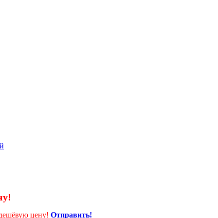
ой
ну!
 дешёвую цену!
Отправить!