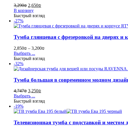
3,290
₪
2,650
₪
В корзину
Быстрый взгляд
-27%
Тумба глянцевая с фрезеровкой на дверях и 
2,850
₪
–
3,200
₪
Выбрать ...
Быстрый взгляд
-32%
Тумба большая в современном модном диза
4,747
₪
3,250
₪
Выбрать ...
Быстрый взгляд
-19%
Телевизионная тумба с подставкой и местом 