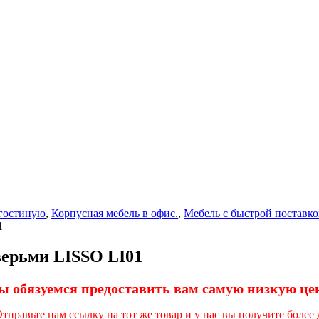
 гостиную
,
Корпусная мебель в офис.
,
Мебель с быстрой поставк
1
верьми LISSO LI01
 обязуемся предоставить вам самую низкую це
правьте нам ссылку на тот же товар и у нас вы получите более