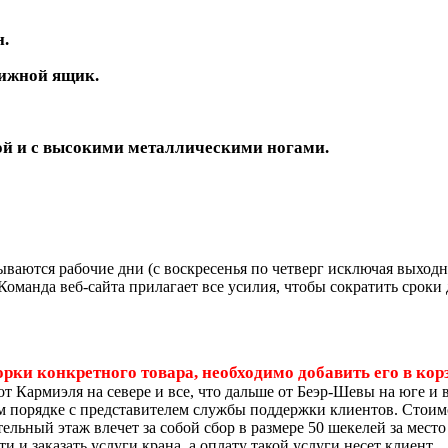
н.
вижной ящик.
кой и с высокими металлическими ногами.
тываются рабочие дни (с воскресенья по четверг исключая выход
оманда веб-сайта прилагает все усилия, чтобы сократить сроки 
ки конкретного товара, необходимо добавить его в корз
е от Кармиэля на севере и все, что дальше от Беэр-Шевы на юге 
ом порядке с представителем службы поддержки клиентов. Стоимо
ельный этаж влечет за собой сбор в размере 50 шекелей за мест
 и заказать услуги крана, а оплату такой услуги несет клиент.