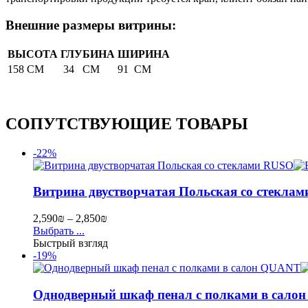
Внешние размеры витрины:
ВЫСОТА
ГЛУБИНА
ШИРИНА
158 СМ
34 СМ
91 СМ
СОПУТСТВУЮЩИЕ ТОВАРЫ
-22%
Витрина двустворчатая Польская со стекла
2,590
₪
–
2,850
₪
Выбрать ...
Быстрый взгляд
-19%
Однодверный шкаф пенал с полками в сало