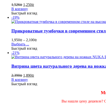
1,526
₪
1,250
₪
В корзину
Быстрый взгляд
-19%
Прикроватные тумбочки в современном стил
1,950
₪
–
2,100
₪
Выбрать ...
Быстрый взгляд
-21%
Витрина цвета натурального дерева на нож
2,390
₪
1,890
₪
В корзину
Быстрый взгляд
Мы
Вы нашли цену дешевле? От