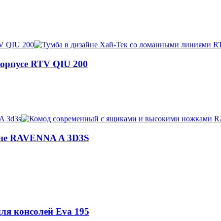
корпусе RTV QIU 200
йне RAVENNA A 3D3S
для консолей Eva 195