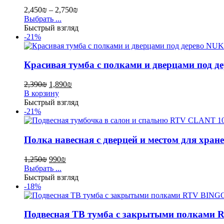
2,450
₪
–
2,750
₪
Выбрать ...
Быстрый взгляд
-21%
Красивая тумба с полками и дверцами под 
2,390
₪
1,890
₪
В корзину
Быстрый взгляд
-21%
Полка навесная с дверцей и местом для хра
1,250
₪
990
₪
Выбрать ...
Быстрый взгляд
-18%
Подвесная ТВ тумба с закрытыми полками 