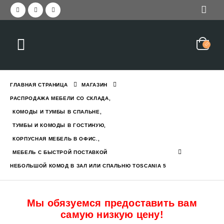
Красивая прихожая с зер
еркалом и вешалкой STELLA
2,050
₪
3,045
₪
ГЛАВНАЯ СТРАНИЦА
МАГАЗИН
Прихожая современная с
РАСПРОДАЖА МЕБЕЛИ СО СКЛАДА
,
1,550
₪
2,190
₪
КОМОДЫ И ТУМБЫ В СПАЛЬНЕ
,
с вешалкой и зеркалом GREEN
ТУМБЫ И КОМОДЫ В ГОСТИНУЮ
,
КОРПУСНАЯ МЕБЕЛЬ В ОФИС.
,
Кровать двухъярусная с
МЕБЕЛЬ С БЫСТРОЙ ПОСТАВКОЙ
6,290
₪
7,784
₪
НЕБОЛЬШОЙ КОМОД В ЗАЛ ИЛИ СПАЛЬНЮ TOSCANIA 5
с ящиком и полками EVEREST L
Мы обязуемся предоставить вам
самую низкую цену!