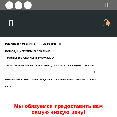
Красивая прихожая с зер
еркалом и вешалкой STELLA
2,050
₪
3,045
₪
ГЛАВНАЯ СТРАНИЦА
МАГАЗИН
Прихожая современная с
КОМОДЫ И ТУМБЫ В СПАЛЬНЕ
,
1,550
₪
2,190
₪
ТУМБЫ И КОМОДЫ В ГОСТИНУЮ
,
с вешалкой и зеркалом GREEN
КОРПУСНАЯ МЕБЕЛЬ В ОФИС.
,
СОПУТСТВУЮЩИЕ ТОВАРЫ
Кровать двухъярусная с
ШИРОКИЙ КОМОД ЦВЕТА ДЕРЕВА НА ВЫСОКИХ НОГАХ LISSO
6,290
₪
7,784
₪
LI04
с ящиком и полками EVEREST L
Мы обязуемся предоставить вам
самую низкую цену!