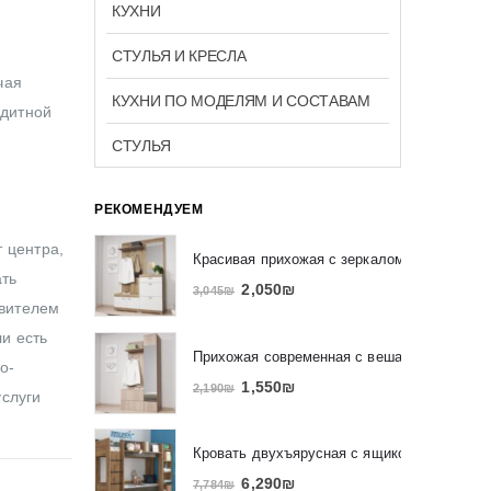
КУХНИ
СТУЛЬЯ И КРЕСЛА
чая
КУХНИ ПО МОДЕЛЯМ И СОСТАВАМ
едитной
СТУЛЬЯ
РЕКОМЕНДУЕМ
 центра,
Красивая прихожая с зеркалом и вешалко
ать
2,050
₪
3,045
₪
авителем
ли есть
Прихожая современная с вешалкой и зерк
о-
1,550
₪
2,190
₪
услуги
Кровать двухъярусная с ящиком и полкам
6,290
₪
7,784
₪