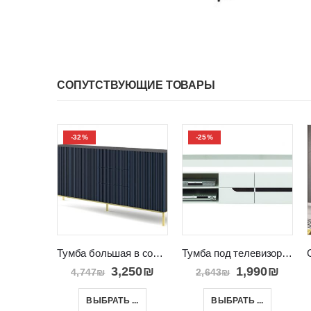
СОПУТСТВУЮЩИЕ ТОВАРЫ
-32%
-25%
Тумба большая в современном модном дизайне RAVENNA A 3D3S
Тумба под телевизор в салон Израиль IRMA
3,250
₪
1,990
₪
4,747
₪
2,643
₪
ВЫБРАТЬ ...
ВЫБРАТЬ ...