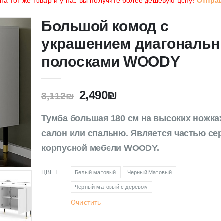
а тот же товар и у нас вы получите более дешёвую цену!
Отпра
Большой комод с
украшением диагональ
полосками WOODY
2,490
₪
3,112
₪
Тумба большая 180 см на высоких ножка
салон или спальню. Является частью се
корпусной мебели WOODY.
ЦВЕТ
Белый матовый
Черный Матовый
Черный матовый с деревом
Очистить