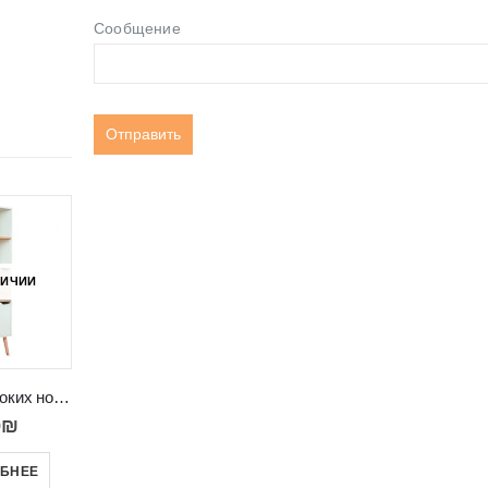
Сообщение
-21%
-27%
ЛИЧИИ
Пенал на высоких ножках FASTEBO T02
Двухдверный шкаф с вешалкой и полками QUANT 01
Тумба глянцевая с фрезеровкой на дверях и корпусе RTV QIU 200
9
₪
3,490
₪
2,850
₪
–
3,200
₪
4,390
₪
БНЕЕ
В КОРЗИНУ
ВЫБРАТЬ ...