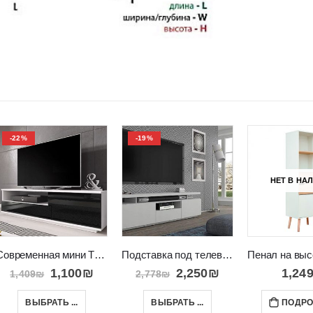
-22%
-19%
НЕТ В НА
Современная мини ТВ стенка в скандинавском стиле POZA
Подставка под телевизор для гостиной в Израиле ADAM 180
1,100
₪
2,250
₪
1,24
1,409
₪
2,778
₪
ВЫБРАТЬ ...
ВЫБРАТЬ ...
ПОДРО