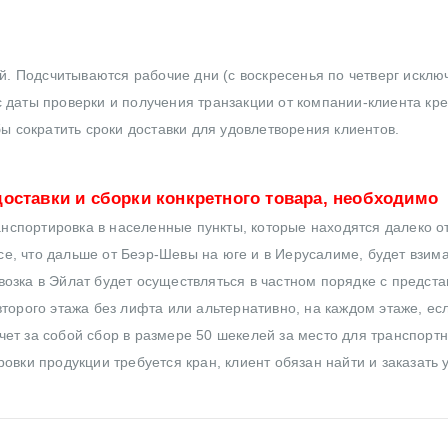
ей. Подсчитываются рабочие дни (с воскресенья по четверг исклю
 даты проверки и получения транзакции от компании-клиента кр
бы сократить сроки доставки для удовлетворения клиентов.
оставки и сборки конкретного товара, необходимо
нспортировка в населенные пункты, которые находятся далеко от
все, что дальше от Беэр-Шевы на юге и в Иерусалиме, будет взим
озка в Эйлат будет осуществляться в частном порядке с предст
торого этажа без лифта или альтернативно, на каждом этаже, ес
ет за собой сбор в размере 50 шекелей за место для транспортн
овки продукции требуется кран, клиент обязан найти и заказать 