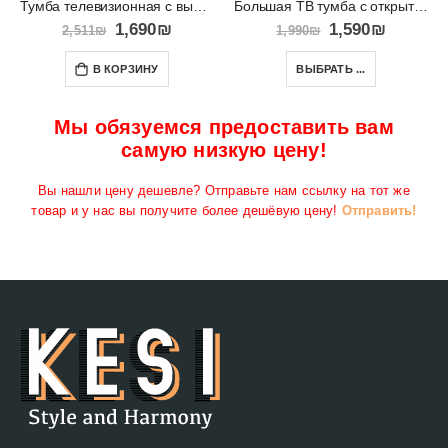
Тумба телевизионная с выдвижными ящиками и полкой Paris
Большая ТВ тумба с открытой полкой для аппаратуры RTV ESTON
1,690
₪
1,590
₪
2,511
₪
1,990
₪
В КОРЗИНУ
ВЫБРАТЬ ...
Мы обязуемся предоставить вам
самую низкую цену!
Вы нашли цену дешевле? Отправьте нам ссылку на тот же
товар и у нас вы получите более дешёвую цену!
Отправить!