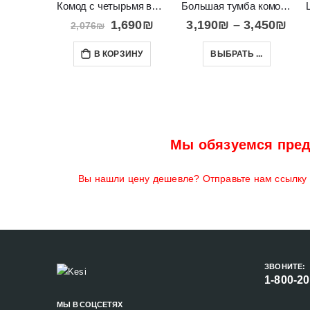
Комод с четырьмя выдвижными ящиками Paris
Большая тумба комод с дверцами и стеклами RUSO
1,690
₪
3,190
₪
–
3,450
₪
2,076
₪
В КОРЗИНУ
ВЫБРАТЬ ...
Мы обязуемся пред
Вы нашли цену дешевле? Отправьте нам ссылку н
ЗВОНИТЕ:
1-800-2
МЫ В СОЦСЕТЯХ