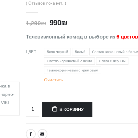
( Отзывов пока нет. )
990
₪
1,290
₪
Телевизионный комод в выборе из
6 цветов
ЦВЕТ
Бело-черный
Белый
Светло-коричневый с белы
Светло-коричневый с венга
Слива с черным
Темно-коричневый с кремовым
Очистить
В КОРЗИНУ