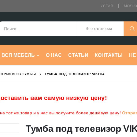
УСТАВ
МОЯ К
ВСЯ МЕБЕЛЬ
О НАС
СТАТЬИ
КОНТАКТЫ
HE
ГОРКИ И ТВ ТУМБЫ
ТУМБА ПОД ТЕЛЕВИЗОР VIKI 04
оставить вам самую низкую цену!
а тот же товар и у нас вы получите более дешёвую цену!
Отпра
Тумба под телевизор VIK