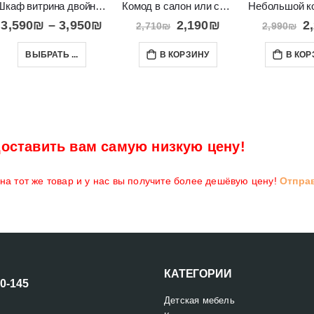
Шкаф витрина двойной со стеклами в дверях и полками Paris
Комод в салон или спальню с полками и ящиками 3D
3,590
₪
–
3,950
₪
2,190
₪
2
2,710
₪
2,990
₪
ВЫБРАТЬ ...
В КОРЗИНУ
В КОР
оставить вам самую низкую цену!
а тот же товар и у нас вы получите более дешёвую цену!
Отпра
КАТЕГОРИИ
00-145
Детская мебель