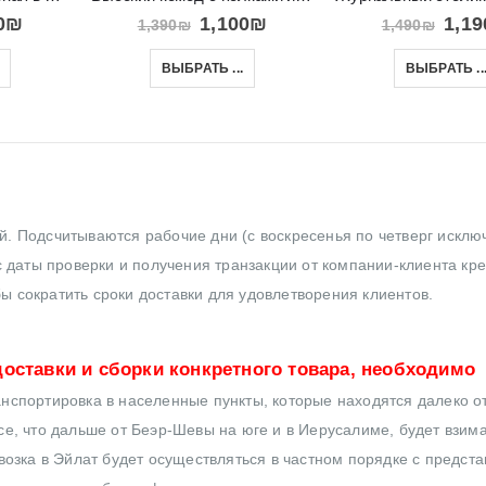
0
₪
1,100
₪
1,19
1,390
₪
1,490
₪
ВЫБРАТЬ ...
ВЫБРАТЬ ..
ей. Подсчитываются рабочие дни (с воскресенья по четверг исклю
 даты проверки и получения транзакции от компании-клиента кр
бы сократить сроки доставки для удовлетворения клиентов.
оставки и сборки конкретного товара, необходимо
нспортировка в населенные пункты, которые находятся далеко от
все, что дальше от Беэр-Шевы на юге и в Иерусалиме, будет взим
озка в Эйлат будет осуществляться в частном порядке с предст