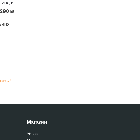
Небольшой комод или бельевой шкаф на ножках RAVENNA A 3D
,290
₪
Комод на высоких ножках FASTEBO T20
Комод в современном стиле с дверцами и полками Alva
ЗИНУ
1,590
₪
1,790
₪
–
2,390
₪
ПОДРОБНЕЕ
ВЫБРАТЬ ...
вить!
Магазин
Устав