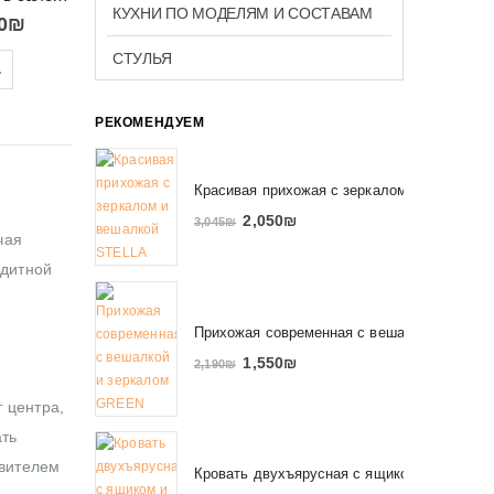
КУХНИ ПО МОДЕЛЯМ И СОСТАВАМ
0
₪
СТУЛЬЯ
.
РЕКОМЕНДУЕМ
Красивая прихожая с зеркалом и вешалко
2,050
₪
3,045
₪
чая
едитной
Прихожая современная с вешалкой и зерк
1,550
₪
2,190
₪
 центра,
ать
авителем
Кровать двухъярусная с ящиком и полкам