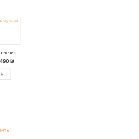
-21%
-20%
ТВ горка под телевизор в гостиную VIKI
,490
₪
Стенка модулярная в салон модная и современная Alva
Классическая телевизионная стенка белая с золотом GOLDIN 14
 ...
2,690
₪
–
3,100
₪
5,690
₪
7,070
₪
ВЫБРАТЬ ...
В КОРЗИНУ
вить!