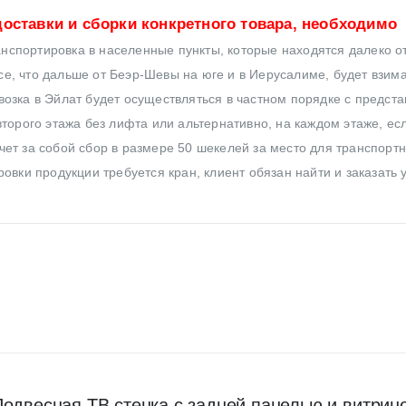
оставки и сборки конкретного товара, необходимо
нспортировка в населенные пункты, которые находятся далеко от
все, что дальше от Беэр-Шевы на юге и в Иерусалиме, будет взим
озка в Эйлат будет осуществляться в частном порядке с предст
торого этажа без лифта или альтернативно, на каждом этаже, ес
ет за собой сбор в размере 50 шекелей за место для транспортн
овки продукции требуется кран, клиент обязан найти и заказать 
Подвесная ТВ стенка с задней панелью и витрин