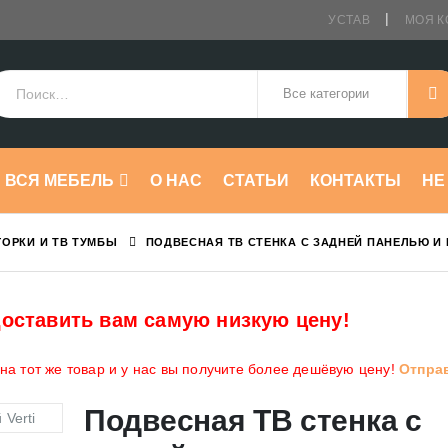
УСТАВ
МОЯ К
ВСЯ МЕБЕЛЬ
О НАС
СТАТЬИ
КОНТАКТЫ
HE
ГОРКИ И ТВ ТУМБЫ
ПОДВЕСНАЯ ТВ СТЕНКА С ЗАДНЕЙ ПАНЕЛЬЮ И 
оставить вам самую низкую цену!
а тот же товар и у нас вы получите более дешёвую цену!
Отпра
Подвесная ТВ стенка с