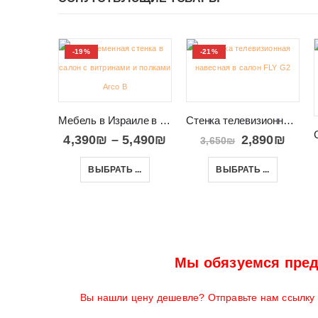
-19%
-21%
Мебель в Израиле в салон под телевизор и аппаратуру Arco B
Стенка телевизионная навесная в салон FLY G2
4,390
₪
–
5,490
₪
2,890
₪
3,650
₪
ВЫБРАТЬ ...
ВЫБРАТЬ ...
Мы обязуемся пред
Вы нашли цену дешевле? Отправьте нам ссылку н