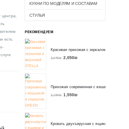
КУХНИ ПО МОДЕЛЯМ И СОСТАВАМ
СТУЛЬЯ
 центра,
ать
авителем
РЕКОМЕНДУЕМ
ли есть
о-
Красивая прихожая с зеркалом и вешалко
услуги
2,050
₪
3,045
₪
Прихожая современная с вешалкой и зерк
1,550
₪
2,190
₪
Кровать двухъярусная с ящиком и полкам
ой