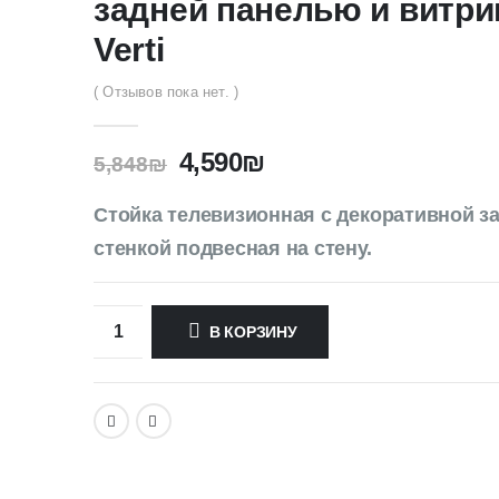
задней панелью и витри
Verti
( Отзывов пока нет. )
4,590
₪
5,848
₪
Стойка телевизионная с декоративной з
стенкой подвесная на стену.
В КОРЗИНУ