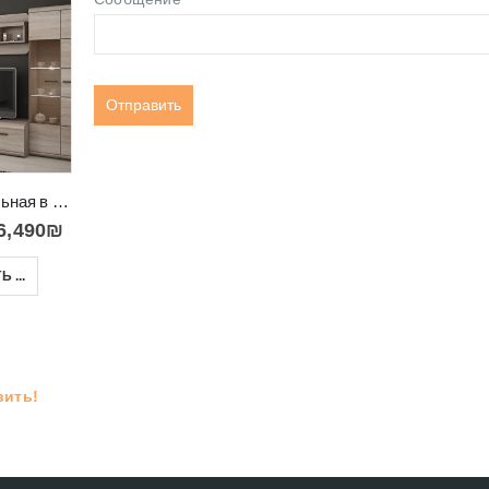
-19%
-20%
Стенка модульная в салон красивая и элегантная Link 1
Большой комод в ретро стиле для салона и спальни ZOE F01
Туалетный столик купить в Израиле VIKI 15
6,490
₪
3,850
₪
790
₪
4,780
₪
990
₪
 ...
В КОРЗИНУ
ВЫБРАТЬ ...
вить!