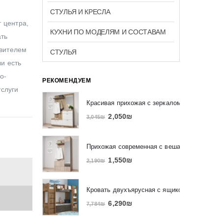
СТУЛЬЯ И КРЕСЛА
 центра,
КУХНИ ПО МОДЕЛЯМ И СОСТАВАМ
ать
авителем
СТУЛЬЯ
ли есть
о-
РЕКОМЕНДУЕМ
услуги
Красивая прихожая с зеркалом и вешалко
2,050
₪
3,045
₪
Прихожая современная с вешалкой и зерк
1,550
₪
2,190
₪
Кровать двухъярусная с ящиком и полкам
6,290
₪
7,784
₪