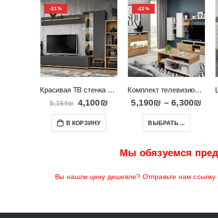
-21%
-22%
Красивая ТВ стенка с закрытыми и открытыми полками Silk II
Комплект телевизионной стенки с тумбой и столиком Alva
4,100
₪
5,190
₪
–
6,300
₪
5,164
₪
В КОРЗИНУ
ВЫБРАТЬ ...
Мы обязуемся пред
Вы нашли цену дешевле? Отправьте нам ссылку н