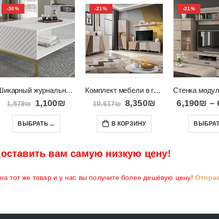
-30%
-21%
-21%
Шикарный журнальный столик на высоких ножках SURF
Комплект мебели в гостиную в мягких цветах Viste B
1,100
₪
8,350
₪
6,190
₪
–
1,579
₪
10,617
₪
ВЫБРАТЬ ...
В КОРЗИНУ
ВЫБРАТЬ
оставить вам самую низкую цену!
а тот же товар и у нас вы получите более дешёвую цену!
Отпра