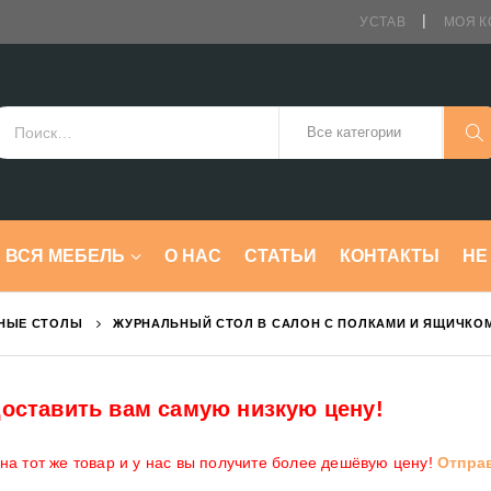
УСТАВ
МОЯ К
ВСЯ МЕБЕЛЬ
О НАС
СТАТЬИ
КОНТАКТЫ
HE
НЫЕ СТОЛЫ
ЖУРНАЛЬНЫЙ СТОЛ В САЛОН С ПОЛКАМИ И ЯЩИЧКОМ 
оставить вам самую низкую цену!
а тот же товар и у нас вы получите более дешёвую цену!
Отпра