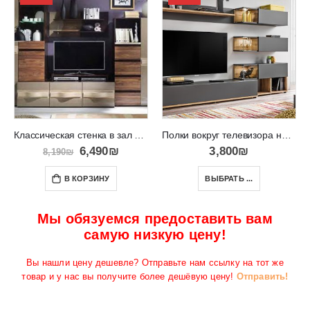
Классическая стенка в зал с закрытыми полками OBSESSION A
Полки вокруг телевизора на стене Silk
6,490
₪
3,800
₪
8,190
₪
В КОРЗИНУ
ВЫБРАТЬ ...
Мы обязуемся предоставить вам
самую низкую цену!
Вы нашли цену дешевле? Отправьте нам ссылку на тот же
товар и у нас вы получите более дешёвую цену!
Отправить!