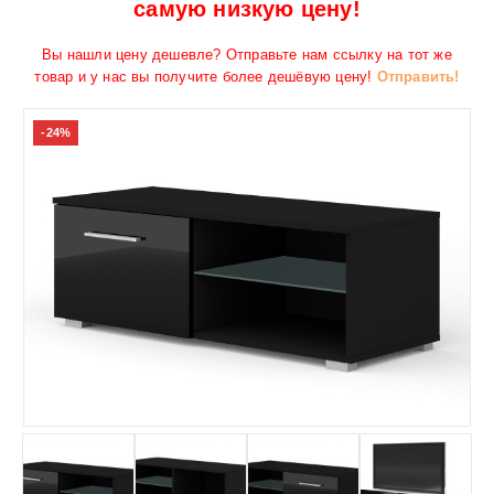
самую низкую цену!
Вы нашли цену дешевле? Отправьте нам ссылку на тот же
товар и у нас вы получите более дешёвую цену!
Отправить!
-24%