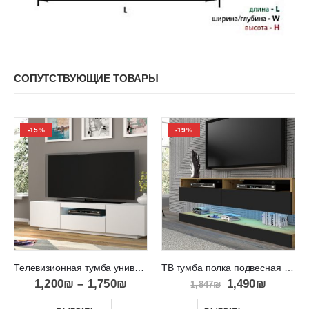
СОПУТСТВУЮЩИЕ ТОВАРЫ
-15%
-19%
Телевизионная тумба универсальная RTV Aura 150
ТВ тумба полка подвесная с ящиками и платформой DUO 160
1,200
₪
–
1,750
₪
1,490
₪
1,847
₪