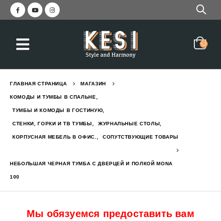
еркалом и вешалкой STELLA
Красивая прихожая с зер
2,050
₪
3,045
₪
ГЛАВНАЯ СТРАНИЦА
МАГАЗИН
с вешалкой и зеркалом GREEN
Прихожая современная с
КОМОДЫ И ТУМБЫ В СПАЛЬНЕ
,
1,550
₪
2,190
₪
ТУМБЫ И КОМОДЫ В ГОСТИНУЮ
,
СТЕНКИ, ГОРКИ И ТВ ТУМБЫ
,
ЖУРНАЛЬНЫЕ СТОЛЫ
,
КОРПУСНАЯ МЕБЕЛЬ В ОФИС.
,
СОПУТСТВУЮЩИЕ ТОВАРЫ
с ящиком и полками EVEREST L
Кровать двухъярусная с
6,290
₪
7,784
₪
НЕБОЛЬШАЯ ЧЕРНАЯ ТУМБА С ДВЕРЦЕЙ И ПОЛКОЙ MONA
100
Мы обязуемся предоставить вам