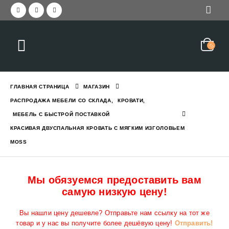
Красивая прихожая с зер
еркалом и вешалкой STELLA
2,050
₪
3,045
₪
ГЛАВНАЯ СТРАНИЦА
МАГАЗИН
Прихожая современная с
РАСПРОДАЖА МЕБЕЛИ СО СКЛАДА
,
КРОВАТИ
,
1,550
₪
2,190
₪
МЕБЕЛЬ С БЫСТРОЙ ПОСТАВКОЙ
с вешалкой и зеркалом GREEN
КРАСИВАЯ ДВУСПАЛЬНАЯ КРОВАТЬ С МЯГКИМ ИЗГОЛОВЬЕМ
MOSS
Кровать двухъярусная с
6,290
₪
7,784
₪
Мы обязуемся предоставить вам
самую низкую цену!
с ящиком и полками EVEREST L
Вы нашли цену дешевле? Отправьте нам ссылку на тот же
товар и у нас вы получите более дешёвую цену!
Отправить!