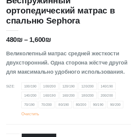
Беспружинный
ортопедический матрас в
спальню Sephora
480
₪
–
1,600
₪
Великолепный матрас средней жесткости
двухсторонний. Одна сторона жёстче другой
для максимально удобного использования.
SIZE
100/190
100/200
120/190
120/200
140/190
140/200
160/190
160/200
180/200
200/200
70/190
70/200
80/190
80/200
90/190
90/200
Очистить