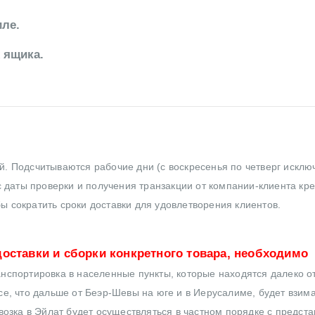
иле.
 ящика.
ей. Подсчитываются рабочие дни (с воскресенья по четверг исклю
 даты проверки и получения транзакции от компании-клиента кр
бы сократить сроки доставки для удовлетворения клиентов.
оставки и сборки конкретного товара, необходимо
нспортировка в населенные пункты, которые находятся далеко от
все, что дальше от Беэр-Шевы на юге и в Иерусалиме, будет взим
озка в Эйлат будет осуществляться в частном порядке с предст