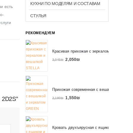
КУХНИ ПО МОДЕЛЯМ И СОСТАВАМ
ли есть
о-
СТУЛЬЯ
услуги
РЕКОМЕНДУЕМ
Красивая прихожая с зеркалом и вешалко
2,050
₪
3,045
₪
Прихожая современная с вешалкой и зерк
1,550
₪
T 2D2S”
2,190
₪
Кровать двухъярусная с ящиком и полкам