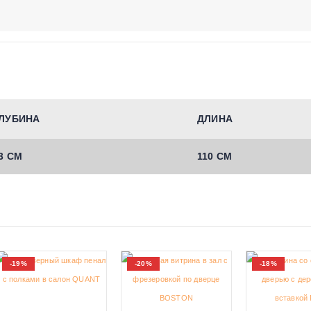
ЛУБИНА
ДЛИНА
3 СМ
110 СМ
-19%
-20%
-18%