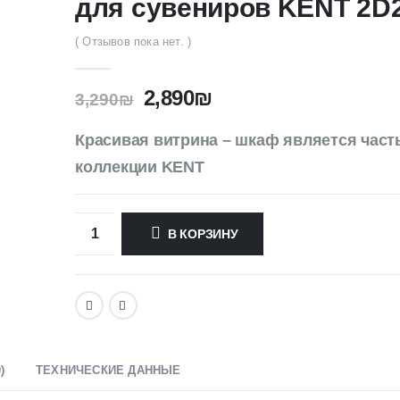
для сувениров KENT 2D
( Отзывов пока нет. )
2,890
₪
3,290
₪
Красивая витрина – шкаф является част
коллекции KENT
В КОРЗИНУ
)
ТЕХНИЧЕСКИЕ ДАННЫЕ