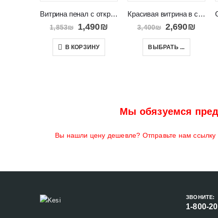
Витрина пенал с открытыми полками и дверью RUSO
Красивая витрина в салон цвета дерева TES 05
1,490
₪
2,690
₪
1,853
₪
3,400
₪
В КОРЗИНУ
ВЫБРАТЬ ...
Мы обязуемся пред
Вы нашли цену дешевле? Отправьте нам ссылку н
ЗВОНИТЕ:
1-800-2