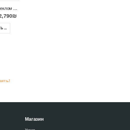
Витрина со стеклом и дверью с деревянной вставкой Paris 010
2,790
₪
Высокий комод с витриной и полками в салон Paris 004
Витрина в гостиную со стеклом и дверцей RUSO
 ...
3,200
₪
–
3,400
₪
1,990
₪
–
2,190
₪
ВЫБРАТЬ ...
ВЫБРАТЬ ...
вить!
Магазин