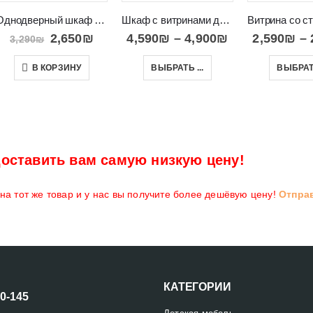
Однодверный шкаф пенал с полками в салон QUANT 02
Шкаф с витринами декорированный вертикальными рейками BOSTON 110
2,650
₪
4,590
₪
–
4,900
₪
2,590
₪
–
3,290
₪
В КОРЗИНУ
ВЫБРАТЬ ...
ВЫБРАТЬ
оставить вам самую низкую цену!
а тот же товар и у нас вы получите более дешёвую цену!
Отпра
КАТЕГОРИИ
00-145