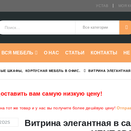
УСТАВ
МОЯ К
ВСЯ МЕБЕЛЬ
О НАС
СТАТЬИ
КОНТАКТЫ
HE
НЫЕ ШКАФЫ
,
КОРПУСНАЯ МЕБЕЛЬ В ОФИС.
ВИТРИНА ЭЛЕГАНТНАЯ
оставить вам самую низкую цену!
а тот же товар и у нас вы получите более дешёвую цену!
Отпра
Витрина элегантная в с