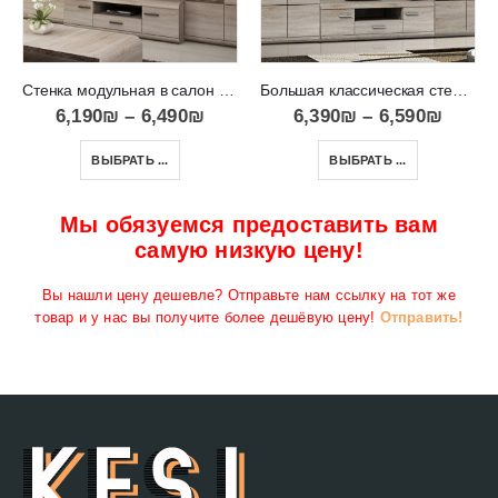
Стенка модульная в салон красивая и элегантная Link 1
Большая классическая стенка со шкафом и полками Link C
6,190
₪
–
6,490
₪
6,390
₪
–
6,590
₪
ВЫБРАТЬ ...
ВЫБРАТЬ ...
Мы обязуемся предоставить вам
самую низкую цену!
Вы нашли цену дешевле? Отправьте нам ссылку на тот же
товар и у нас вы получите более дешёвую цену!
Отправить!