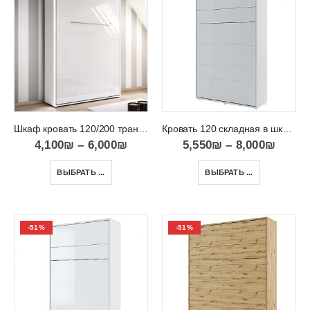
Шкаф кровать 120/200 трансформер к стене Concept Pro 120
Кровать 120 складная в шкаф к стене вертикально BED CONCEPT 120
4,100
₪
–
6,000
₪
5,550
₪
–
8,000
₪
ВЫБРАТЬ ...
ВЫБРАТЬ ...
-51%
-51%