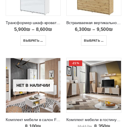
Трансформер шкаф-кровать с подьемным механизмом BED CONCEPT 140
Встраиваемая вертикально в шкаф кровать трансформер BED CONCEPT 160-180
5,900
₪
–
8,600
₪
6,300
₪
–
9,500
₪
ВЫБРАТЬ ...
ВЫБРАТЬ ...
-21%
НЕТ В НАЛИЧИИ
Комплект мебели в салон FASTEBO
Комплект мебели в гостиную в мягких цветах Viste B
8,100
₪
8,350
₪
10,617
₪