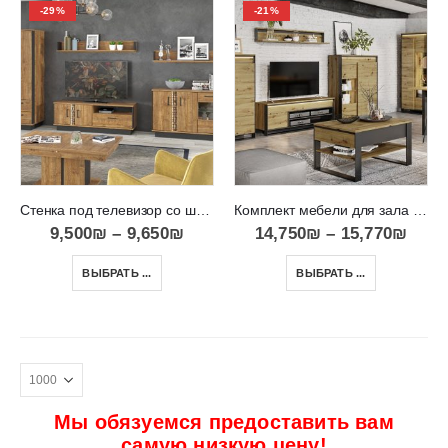
-29%
-21%
Стенка под телевизор со шкафом и журнальным столиком DORIAN R04
Комплект мебели для зала в современном стиле Урбан QUANT
9,500
₪
–
9,650
₪
14,750
₪
–
15,770
₪
ВЫБРАТЬ ...
ВЫБРАТЬ ...
Мы обязуемся предоставить вам
самую низкую цену!