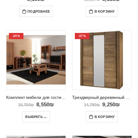
ПОДРОБНЕЕ
В КОРЗИНУ
-20%
-37%
Комплект мебели для гостиной VIKI
Трехдверный деревянный шкаф VELVET 73
8,550
₪
9,250
₪
10,700
₪
14,790
₪
ВЫБРАТЬ ...
В КОРЗИНУ