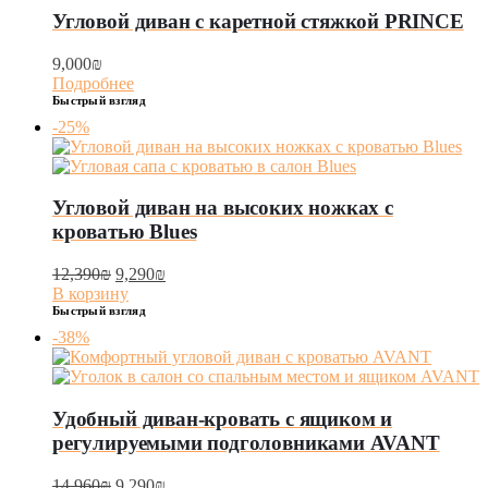
Угловой диван с каретной стяжкой PRINCE
9,000
₪
Подробнее
Быстрый взгляд
-25%
Угловой диван на высоких ножках с
кроватью Blues
12,390
₪
9,290
₪
В корзину
Быстрый взгляд
-38%
Удобный диван-кровать с ящиком и
регулируемыми подголовниками AVANT
14,960
₪
9,290
₪