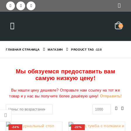
ГЛАВНАЯ СТРАНИЦА
МАГАЗИН
PRODUCT TAG -
110
Мы обязуемся предоставить вам
самую низкую цену!
Вы нашли цену дешевле? Отправьте нам ссылку на тот же
товар и у нас вы получите более дешёвую цену!
Отправить!
-24%
-22%