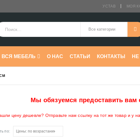
УСТАВ
МОЯ К
ВСЯ МЕБЕЛЬ
О НАС
СТАТЬИ
КОНТАКТЫ
HE
 СМ
Мы обязуемся предоставить вам 
ашли цену дешевле? Отправьте нам ссылку на тот же товар и у н
ь по: