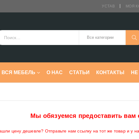
УСТАВ
МОЯ К
ВСЯ МЕБЕЛЬ
О НАС
СТАТЬИ
КОНТАКТЫ
HE
Мы обязуемся предоставить вам 
ашли цену дешевле? Отправьте нам ссылку на тот же товар и у н