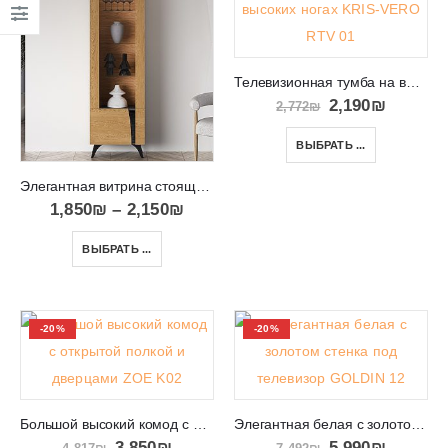
Телевизионная тумба на высоких ногах KRIS-VERO RTV 01
2,190
₪
2,772
₪
ВЫБРАТЬ ...
Элегантная витрина стоящая на высоких ногах TOSCANIA 2
1,850
₪
–
2,150
₪
ВЫБРАТЬ ...
-20%
-20%
Большой высокий комод с открытой полкой и дверцами ZOE K02
Элегантная белая с золотом стенка под телевизор GOLDIN 12
3,850
₪
5,990
₪