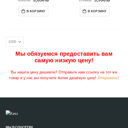
4,817
₪
7,492
₪
В КОРЗИНУ
В КОРЗИНУ
Мы обязуемся предоставить вам
самую низкую цену!
Вы нашли цену дешевле? Отправьте нам ссылку на тот же
товар и у нас вы получите более дешёвую цену!
Отправить!
МЫ В СОЦСЕТЯХ