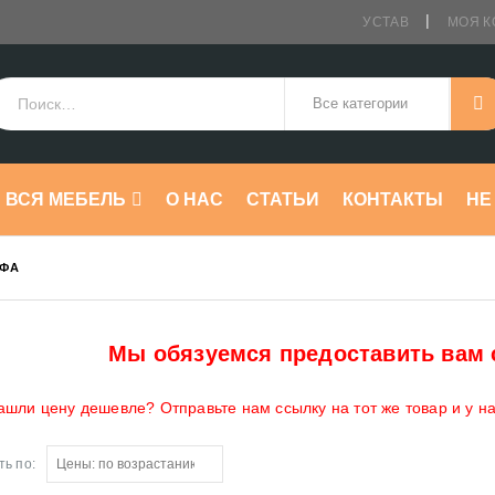
УСТАВ
МОЯ К
ВСЯ МЕБЕЛЬ
О НАС
СТАТЬИ
КОНТАКТЫ
HE
ЙФА
Мы обязуемся предоставить вам 
ашли цену дешевле? Отправьте нам ссылку на тот же товар и у н
ь по: