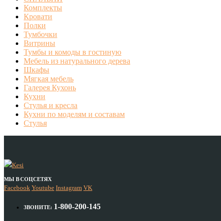
Комплекты
Кровати
Полки
Тумбочки
Витрины
Тумбы и комоды в гостиную
Мебель из натурального дерева
Шкафы
Мягкая мебель
Галерея Кухонь
Кухни
Стулья и кресла
Кухни по моделям и составам
Стулья
МЫ В СОЦСЕТЯХ
Facebook
Youtube
Instagram
VK
1-800-200-145
ЗВОНИТЕ: