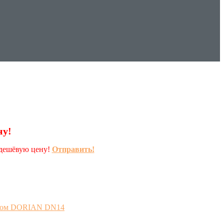
ну!
 дешёвую цену!
Отправить!