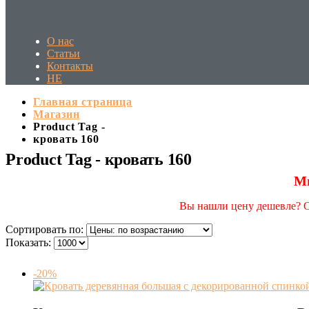
О нас
Статьи
Контакты
HE
Главная страница
Магазин
Product Tag -
кровать 160
Product Tag - кровать 160
Мы
Вы нашли цену дешевле? От
Сортировать по:
Показать:
-20%