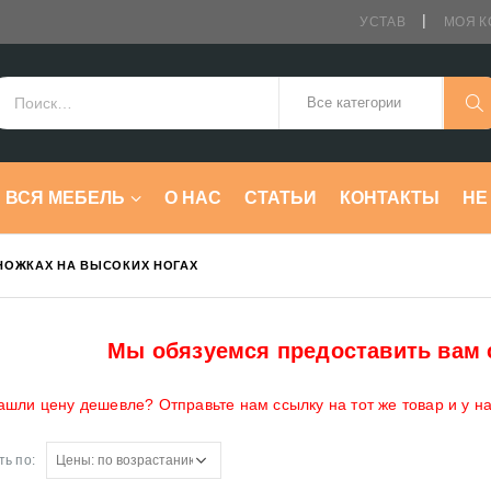
УСТАВ
МОЯ К
ВСЯ МЕБЕЛЬ
О НАС
СТАТЬИ
КОНТАКТЫ
HE
НОЖКАХ НА ВЫСОКИХ НОГАХ
Мы обязуемся предоставить вам 
ашли цену дешевле? Отправьте нам ссылку на тот же товар и у н
ь по: