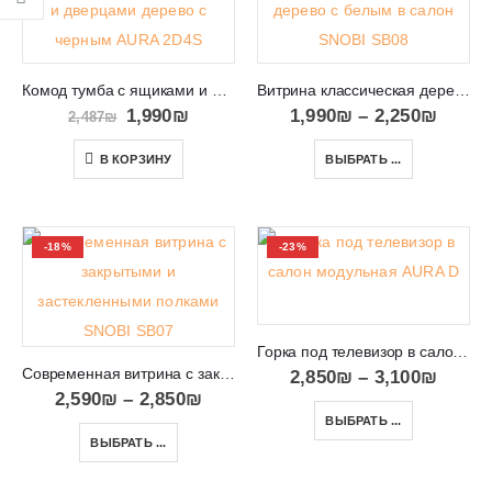
Комод тумба с ящиками и дверцами дерево с черным AURA 2D4S
Витрина классическая дерево с белым в салон SNOBI SB08/09
1,990
₪
1,990
₪
–
2,250
₪
2,487
₪
В КОРЗИНУ
ВЫБРАТЬ ...
-18%
-23%
Горка под телевизор в салон модульная AURA D
Современная витрина с закрытыми и застекленными полками SNOBI SB07
2,850
₪
–
3,100
₪
2,590
₪
–
2,850
₪
ВЫБРАТЬ ...
ВЫБРАТЬ ...