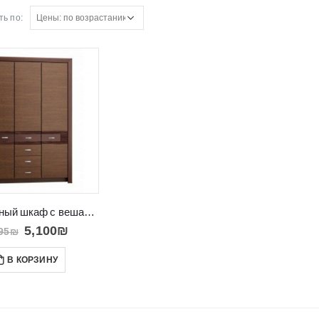
ь по:
Трехдверный шкаф с вешалкой, полками и ящиками Paris
5,100
₪
95
₪
В КОРЗИНУ