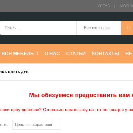
УСТАВ
МОЯ К
ВСЯ МЕБЕЛЬ
О НАС
СТАТЬИ
КОНТАКТЫ
HE
НКА ЦВЕТА ДУБ
Мы обязуемся предоставить вам 
ашли цену дешевле? Отправьте нам ссылку на тот же товар и у н
ь по: