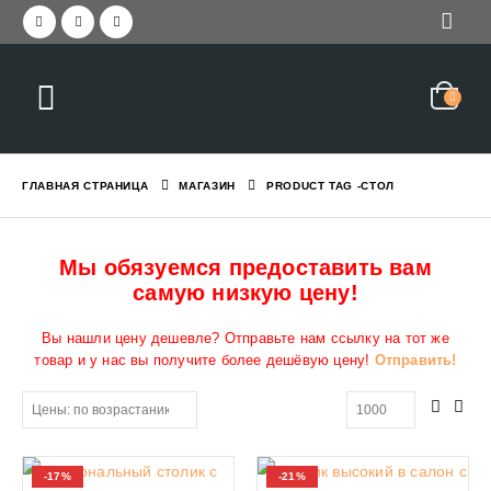
ГЛАВНАЯ СТРАНИЦА
МАГАЗИН
PRODUCT TAG -
СТОЛ
Мы обязуемся предоставить вам
самую низкую цену!
Вы нашли цену дешевле? Отправьте нам ссылку на тот же
товар и у нас вы получите более дешёвую цену!
Отправить!
-17%
-21%