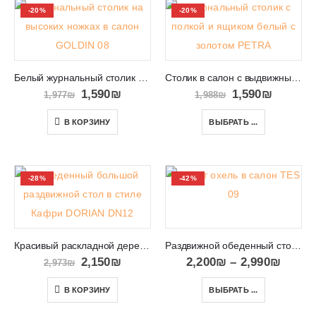
-20%
-20%
Белый журнальный столик на золотых ножках GOLDIN 08
Столик в салон с выдвижным ящиком и полочкой PETRA
1,590
₪
1,590
₪
1,977
₪
1,988
₪
В КОРЗИНУ
ВЫБРАТЬ ...
-28%
-42%
Красивый раскладной деревянный стол в пинат охель DORIAN DN12
Раздвижной обеденный стол на одной ноге TES 09
2,150
₪
2,200
₪
–
2,990
₪
2,973
₪
В КОРЗИНУ
ВЫБРАТЬ ...