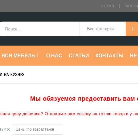
УСТАВ
МОЯ К
ВСЯ МЕБЕЛЬ
О НАС
СТАТЬИ
КОНТАКТЫ
HE
Л НА КУХНЮ
Мы обязуемся предоставить вам 
ашли цену дешевле? Отправьте нам ссылку на тот же товар и у н
ь по: