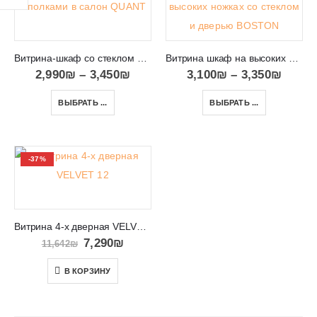
Витрина-шкаф со стеклом для посуды и вещей в салон QUANT 06
Витрина шкаф на высоких ножках со стеклом и дверью BOSTON 108
2,990
₪
–
3,450
₪
3,100
₪
–
3,350
₪
ВЫБРАТЬ ...
ВЫБРАТЬ ...
-37%
Витрина 4-х дверная VELVET 12
7,290
₪
11,642
₪
В КОРЗИНУ