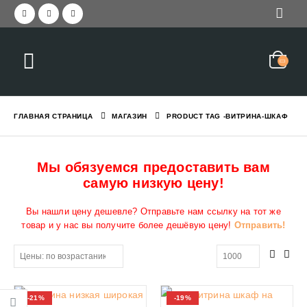
ГЛАВНАЯ СТРАНИЦА
МАГАЗИН
PRODUCT TAG -
ВИТРИНА-ШКАФ
Мы обязуемся предоставить вам
самую низкую цену!
Вы нашли цену дешевле? Отправьте нам ссылку на тот же
товар и у нас вы получите более дешёвую цену!
Отправить!
-21%
-19%