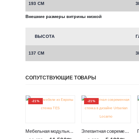
193 СМ
3
Внешние размеры витрины низкой
ВЫСОТА
Г
137 СМ
3
СОПУТСТВУЮЩИЕ ТОВАРЫ
-21%
-21%
Мебельная модульная стенка под телевизор в салон TES
Элегантная современная в дизайне Urbanian стенка Locarno