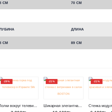
8 СМ
70 СМ
ЛУБИНА
ДЛИНА
8 СМ
89 СМ
-29%
-21%
-21%
Полки вокруг телевизора на стене Silk
Шикарная элегантная стенка с витринами в салон BOSTON