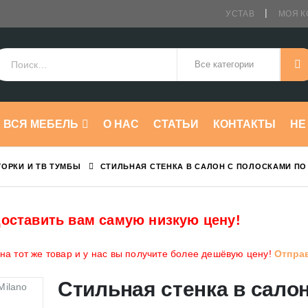
УСТАВ
МОЯ К
ВСЯ МЕБЕЛЬ
О НАС
СТАТЬИ
КОНТАКТЫ
HE
ГОРКИ И ТВ ТУМБЫ
СТИЛЬНАЯ СТЕНКА В САЛОН С ПОЛОСКАМИ ПО
оставить вам самую низкую цену!
а тот же товар и у нас вы получите более дешёвую цену!
Отпра
Стильная стенка в салон