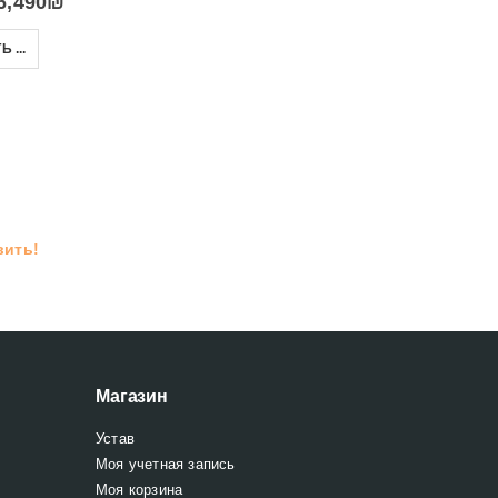
6,490
₪
Современная стенка с журнальным столом GREY STAR
Небольшая стенка в зал WOW
 ...
4,100
₪
1,990
₪
5,900
₪
2,500
₪
В КОРЗИНУ
ВЫБРАТЬ ...
вить!
Магазин
Устав
Моя учетная запись
Моя корзина