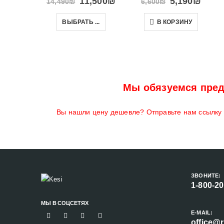
11,500
₪
5,190
₪
14,490
₪
6,600
₪
ВЫБРАТЬ ...
В КОРЗИНУ
Мы обязуемся пред
Вы нашли цену дешевле? Отправьте нам ссылку н
ЗВОНИТЕ:
1-800-2
МЫ В СОЦСЕТЯХ
E-MAIL:
office@r