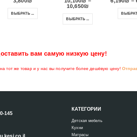
3,800
₪
10,100
₪
–
6,190
₪
–
10,650
₪
ВЫБРАТЬ ...
ВЫБРАТЬ
ВЫБРАТЬ ...
оставить вам самую низкую цену!
а тот же товар и у нас вы получите более дешёвую цену!
Отпра
КАТЕГОРИИ
00-145
Детская мебель
Кухни
Матрасы
u.kesi.co.il