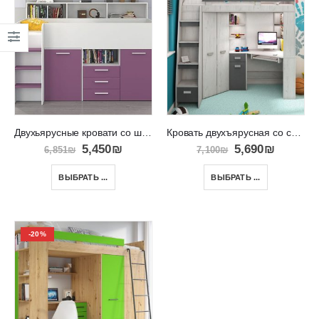
Двухьярусные кровати со шкафами и столом для занятий NEO L – P
Кровать двухъярусная со столом и шкафом ANTRESOLA L
5,450
₪
5,690
₪
6,851
₪
7,100
₪
ВЫБРАТЬ ...
ВЫБРАТЬ ...
-20%