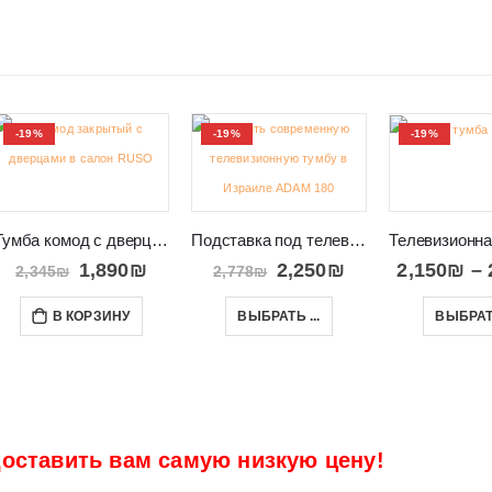
-19%
-19%
-19%
Тумба комод с дверцами и ящиком RUSO
Подставка под телевизор для гостиной в Израиле ADAM 180
1,890
₪
2,250
₪
2,150
₪
–
2,345
₪
2,778
₪
В КОРЗИНУ
ВЫБРАТЬ ...
ВЫБРАТЬ
оставить вам самую низкую цену!