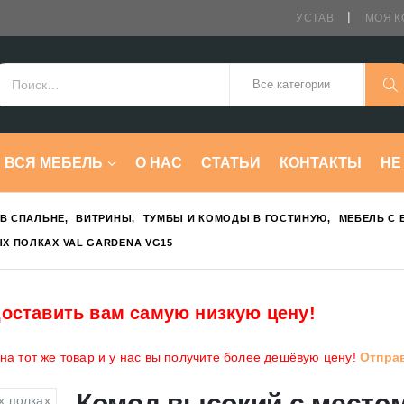
УСТАВ
МОЯ К
ВСЯ МЕБЕЛЬ
О НАС
СТАТЬИ
КОНТАКТЫ
HE
В СПАЛЬНЕ
,
ВИТРИНЫ
,
ТУМБЫ И КОМОДЫ В ГОСТИНУЮ
,
МЕБЕЛЬ С
Х ПОЛКАХ VAL GARDENA VG15
оставить вам самую низкую цену!
а тот же товар и у нас вы получите более дешёвую цену!
Отпра
Комод высокий с место