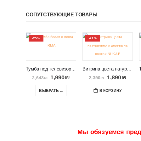
СОПУТСТВУЮЩИЕ ТОВАРЫ
-25%
-21%
Тумба под телевизор в салон Израиль IRMA
Витрина цвета натурального дерева на ножках NUKA E
1,990
₪
1,890
₪
2,643
₪
2,390
₪
ВЫБРАТЬ ...
В КОРЗИНУ
Мы обязуемся пред