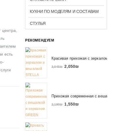
КУХНИ ПО МОДЕЛЯМ И СОСТАВАМ
СТУЛЬЯ
 центра,
ать
РЕКОМЕНДУЕМ
авителем
ли есть
Красивая прихожая с зеркалом и вешалко
о-
2,050
₪
3,045
₪
услуги
Прихожая современная с вешалкой и зерк
1,550
₪
2,190
₪