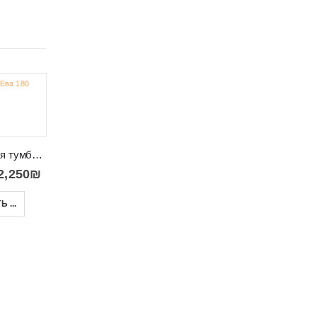
-24%
-32%
Телевизионная тумба с подставкой и местом для консолей Eva 180
2,250
₪
Тумба комод с дверцами и открытой полкой RAVENNA A 2D1DM
Тумба большая в современном модном дизайне RAVENNA A 3D3S
 ...
2,100
₪
3,250
₪
2,750
₪
4,747
₪
В КОРЗИНУ
ВЫБРАТЬ ...