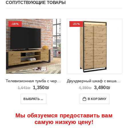
СОПУТСТВУЮЩИЕ ТОВАРЫ
-18%
-21%
Телевизионная тумба с черными ножками Mondi 188
Двухдверный шкаф с вешалкой и полками QUANT 01
1,350
₪
3,490
₪
1,641
₪
4,390
₪
ВЫБРАТЬ ...
В КОРЗИНУ
Мы обязуемся предоставить вам
самую низкую цену!