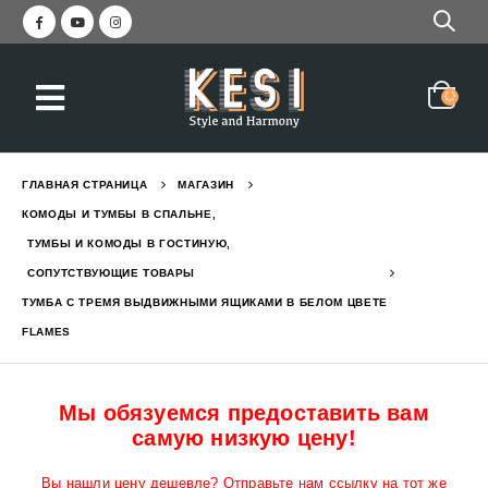
еркалом и вешалкой STELLA
Красивая прихожая с зер
2,050
₪
3,045
₪
ГЛАВНАЯ СТРАНИЦА
МАГАЗИН
с вешалкой и зеркалом GREEN
Прихожая современная с
КОМОДЫ И ТУМБЫ В СПАЛЬНЕ
,
1,550
₪
2,190
₪
ТУМБЫ И КОМОДЫ В ГОСТИНУЮ
,
СОПУТСТВУЮЩИЕ ТОВАРЫ
ТУМБА С ТРЕМЯ ВЫДВИЖНЫМИ ЯЩИКАМИ В БЕЛОМ ЦВЕТЕ
с ящиком и полками EVEREST L
Кровать двухъярусная с
FLAMES
6,290
₪
7,784
₪
Мы обязуемся предоставить вам
самую низкую цену!
Вы нашли цену дешевле? Отправьте нам ссылку на тот же