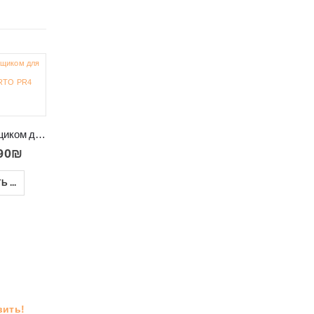
-28%
-23%
ТВ тумба с ящиком для хранения в салон PORTO PR4c
90
₪
Большая тумба комод с диагональной фрезеровкой SURF 4D
Красивая стенка в салон дерево с черным Diamond
 ...
3,100
₪
4,890
₪
4,300
₪
6,341
₪
ВЫБРАТЬ ...
В КОРЗИНУ
вить!