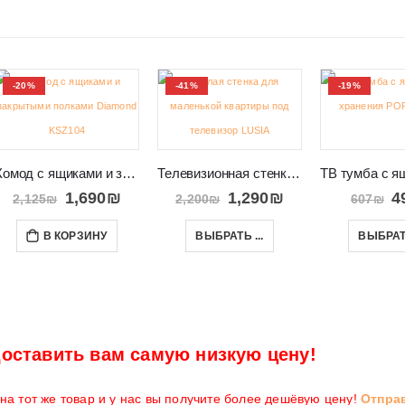
-20%
-41%
-19%
Комод с ящиками и закрытыми полками Diamond KSZ104
Телевизионная стенка в небольшой салон LUSIA
1,690
₪
1,290
₪
4
2,125
₪
2,200
₪
607
₪
В КОРЗИНУ
ВЫБРАТЬ ...
ВЫБРАТЬ
оставить вам самую низкую цену!
а тот же товар и у нас вы получите более дешёвую цену!
Отпра