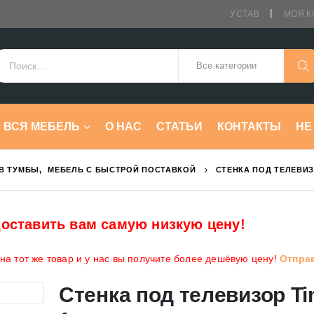
УСТАВ
МОЯ К
ВСЯ МЕБЕЛЬ
О НАС
СТАТЬИ
КОНТАКТЫ
HE
ТВ ТУМБЫ
,
МЕБЕЛЬ С БЫСТРОЙ ПОСТАВКОЙ
СТЕНКА ПОД ТЕЛЕВИЗ
оставить вам самую низкую цену!
а тот же товар и у нас вы получите более дешёвую цену!
Отпра
Стенка под телевизор T