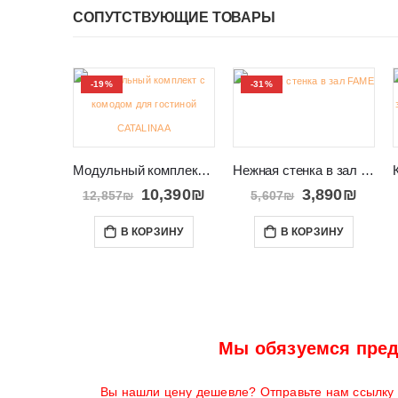
СОПУТСТВУЮЩИЕ ТОВАРЫ
-19%
-31%
Модульный комплект с комодом для гостиной CATALINA A
Нежная стенка в зал FAME
10,390
₪
3,890
₪
12,857
₪
5,607
₪
В КОРЗИНУ
В КОРЗИНУ
Мы обязуемся пред
Вы нашли цену дешевле? Отправьте нам ссылку н