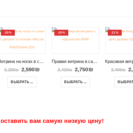
-20%
-20%
-21%
Витрина на ногах в салон с дверью и стеклом Witryna RAVENNA A 1DS
Правая витрина в салон от модульного комплекта IRMA
2,590
₪
2,750
₪
2
3,250
₪
3,420
₪
3,400
₪
ВЫБРАТЬ ...
ВЫБРАТЬ ...
ВЫБРАТЬ
оставить вам самую низкую цену!