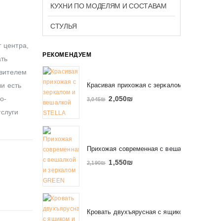
КУХНИ ПО МОДЕЛЯМ И СОСТАВАМ
СТУЛЬЯ
 центра,
РЕКОМЕНДУЕМ
ать
авителем
Красивая прихожая с зеркалом и вешалко
ли есть
2,050
₪
о-
3,045
₪
услуги
Прихожая современная с вешалкой и зерк
1,550
₪
2,190
₪
Кровать двухъярусная с ящиком и полкам