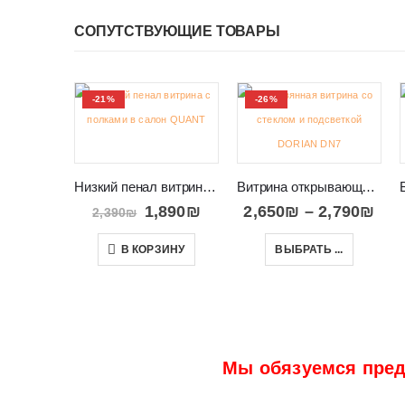
СОПУТСТВУЮЩИЕ ТОВАРЫ
-21%
-26%
Низкий пенал витрина с полками в салон QUANT 07
Витрина открывающаяся вправо со стеклом DORIAN DN7
1,890
₪
2,650
₪
–
2,790
₪
2,390
₪
В КОРЗИНУ
ВЫБРАТЬ ...
Мы обязуемся пред