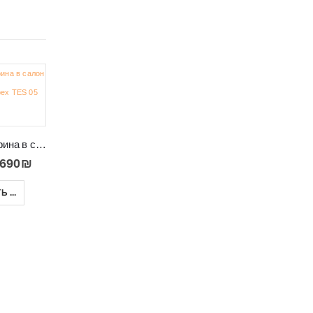
-18%
-20%
Красивая витрина в салон цвета дерева TES 05
,690
₪
Витрина со стеклом и дверью с деревянной вставкой Paris 010
Шкаф с витринами декорированный вертикальными рейками BOSTON 110
 ...
2,590
₪
–
2,790
₪
4,590
₪
–
4,900
₪
ВЫБРАТЬ ...
ВЫБРАТЬ ...