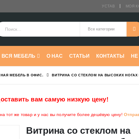
УСТАВ
МОЯ К
ВСЯ МЕБЕЛЬ
О НАС
СТАТЬИ
КОНТАКТЫ
HE
НАЯ МЕБЕЛЬ В ОФИС.
ВИТРИНА СО СТЕКЛОМ НА ВЫСОКИХ НОГАХ
оставить вам самую низкую цену!
а тот же товар и у нас вы получите более дешёвую цену!
Отпра
Витрина со стеклом на